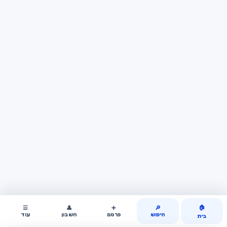
🏠
☰
👤
➕
🔎
חיפוש
פרסם
חשבון
עוד
בית