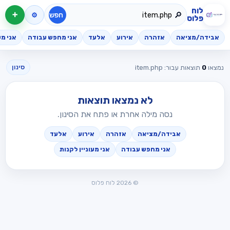
לוח
🔎
➕
חפש
⚙️
פלוס
אבידה/מציאה
אזהרה
אירוע
אלעד
אני מחפש עבודה
אני מע
נמצאו
0
תוצאות עבור: item.php
סינון
לא נמצאו תוצאות
נסה מילה אחרת או פתח את הסינון.
אבידה/מציאה
אזהרה
אירוע
אלעד
אני מחפש עבודה
אני מעוניין לקנות
© 2026 לוח פלוס