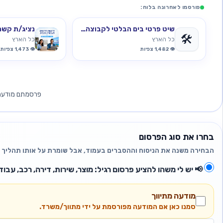
פורסמו לאחרונה בלוח:
שיט פרטי בים הבלטי לקבוצה של 2–3 אנשים
נציג/ת קשר
🛠️
כל הארץ
כל הארץ
👁️ 1,482 צפיות
👁️ 1,473 צפיות
פרסמתם מודעה ח
בחרו את סוג הפרסום
הבחירה משנה את הניסוח וההסברים בעמוד, אבל שומרת על אותו תהליך 
📢
יש לי משהו להציע
פרסום רגיל: מוצר, שירות, דירה, רכב, עבוד
מודעה מתיווך
סמנו כאן אם המודעה מפורסמת על ידי מתווך/משרד.