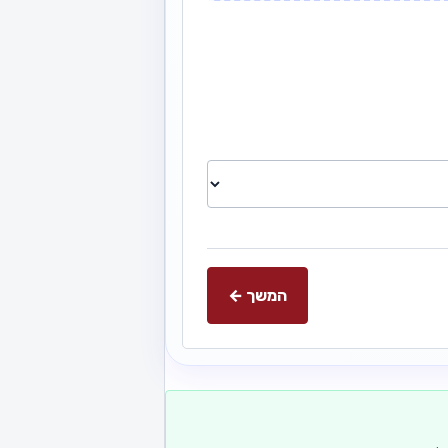
המשך ←