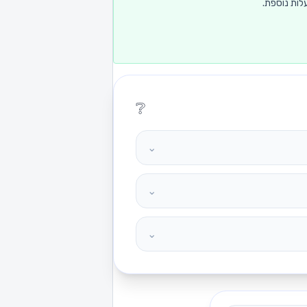
לות נוספת.
❔
⌄
⌄
⌄