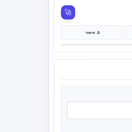
🚀
5. אישור