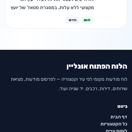
מקצועי ללא עלות, במסגרת סטאז' של יועץ
חינוכי. מתאים לכל הגילאים. בהמלצת
₪0
חדש
רבנים ידועים גישה שמחזקת את ההורים
ומעניקה ביטחון בהורות, עם הקשב…
הלוח הפתוח אונליין
לוח מודעות מקומי לפי עיר וקטגוריה — לפרסום מודעות, מציאת
שירותים, דירות, רכבים, יד שנייה ועוד.
ניווט
דף הבית
כל הקטגוריות
לוחות ערים