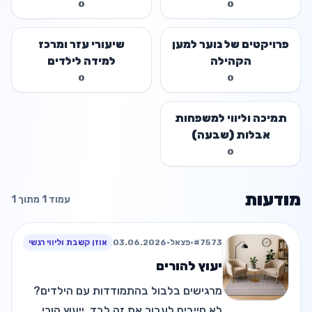
0
0
פרויקטים של נוער למען
שיעורי עזר ומרכז
הקהילה
למידה לילדים
0
0
תמיכה וליווי למשפחות
אבלות (שבעה)
0
מודעות
עמוד 1 מתוך 1
#7573
•
פצאל
•
03.06.2026
אוזן קשבת וליווי רגשי
יעוץ להורים
מרגישים בלבול בהתמודדות עם הילדים?
לא חייבים לעבור את זה לבד. ייעוץ הורי