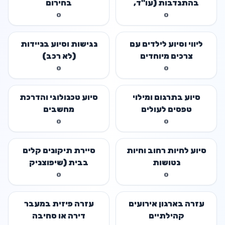
בהתנדבות (עו"ד,
בחירום
רו"ח)
0
0
ליווי וסיוע לילדים עם
נגישות וסיוע בניידות
צרכים מיוחדים
(לא רכב)
0
0
סיוע בתרגום ומילוי
סיוע טכנולוגי והדרכת
טפסים לעולים
מחשבים
0
0
סיוע לחיות רחוב וחיות
סיירת תיקונים קלים
נטושות
בבית (שיפוצניק
קהילתי)
0
0
עזרה בארגון אירועים
עזרה פיזית במעבר
קהילתיים
דירה או סחיבה