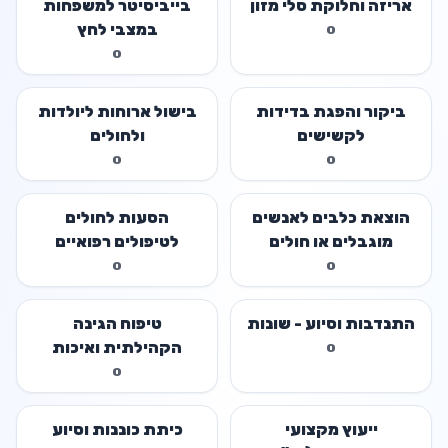
אריזה וחלוקת סלי מזון
בייביסיטר למשפחות
במצבי לחץ
0
0
ביקור והפגת בדידות
בישול ארוחות ליולדות
לקשישים
ולחולים
0
0
הוצאת כלבים לאנשים
הסעות לחולים
מוגבלים או חולים
לטיפולים רפואיים
0
0
התנדבות וסיוע - שונות
טיפוח הגינה
הקהילתית ואיכות
0
הסביבה
0
ייעוץ מקצועי
כיתת כוננות וסיוע