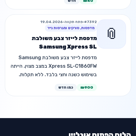
₪40
חדש
#7392
•
פתח תקווה
•
19.04.2026
📎
מדפסות, סורקים ומגרסות נייר
מדפסת לייזר צבע משולבת
Samsung Xpress SL
מדפסת לייזר צבע משולבת Samsung
Xpress SL-C1860FW במצב מצוין. הייתה
בשימוש כשנה וחצי בלבד. ללא תקלות.
כוללת פקס, סורק, מכונת צילום ו WiFi. ניתן
₪900
כמו חדש
לקבל עם טונרים חדשים. נמכרת עקב חוסר
שימוש. מחיר: 900 ₪ איסוף מפתח …
הלוח הפתוח אונליין