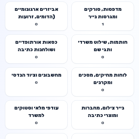
מדפסות, סורקים
אביזרים ארגונומיים
ומגרסות נייר
(הדומים, זרועות
למסך)
0
1
חותמות, שילוט משרדי
כסאות אורתופדיים
ותגי שם
ושולחנות כתיבה
0
0
לוחות מחיקים, מסכים
מחשבונים וציוד הנדסי
ומקרנים
0
0
נייר צילום, מחברות
עודפי מלאי וסטוקים
ומוצרי כתיבה
למשרד
0
0