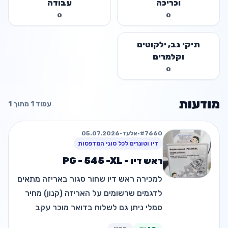
וכריכה
עבודה
0
0
תיקי גב, ילקוטים
וקלמרים
0
מודעות
עמוד 1 מתוך 1
#7660
•
אלעד
•
05.07.2026
דיו וטונרים לכל סוגי המדפסות
ראש דיו - PG - 545 -XL
למכירה ראש דיו שחור סגור באריזה מתאים
לדגמים שרשומים על האריזה (קנון) מחיר
סמלי ניתן גם לשלוח בדואר מוכר עקב
זריקת המדפסת לפח האשפה.