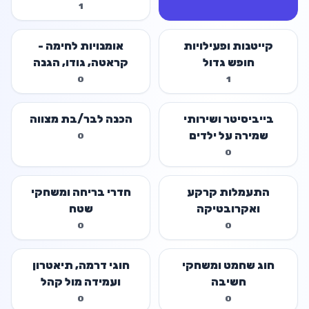
1
קייטנות ופעילויות
אומנויות לחימה -
חופש גדול
קראטה, גודו, הגנה
עצמית
0
1
בייביסיטר ושירותי
הכנה לבר/בת מצווה
שמירה על ילדים
0
0
התעמלות קרקע
חדרי בריחה ומשחקי
ואקרובטיקה
שטח
0
0
חוג שחמט ומשחקי
חוגי דרמה, תיאטרון
חשיבה
ועמידה מול קהל
0
0