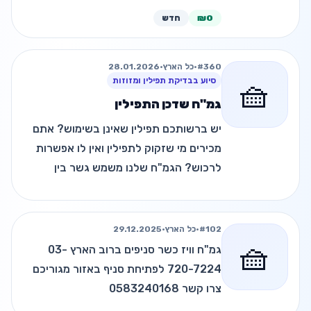
₪0
חדש
#360
•
כל הארץ
•
28.01.2026
🧺
סיוע בבדיקת תפילין ומזוזות
גמ"ח שדכן התפילין
יש ברשותכם תפילין שאינן בשימוש? אתם
מכירים מי שזקוק לתפילין ואין לו אפשרות
לרכוש? הגמ"ח שלנו משמש גשר בין
נותנים למקבלים! צרו קשר במייל
kanfeiyona10@gmail.com
#102
•
כל הארץ
•
29.12.2025
🧺
גמ"ח וויז כשר סניפים ברוב הארץ 03-
720-7224 לפתיחת סניף באזור מגוריכם
צרו קשר 0583240168