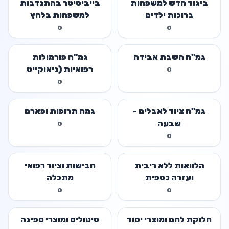
ביגוד חדש למשפחות
בייביסיטר בהתנדבות
ברוכות ילדים
למשפחות בלחץ
0
0
גמ"ח השבת אבידה
גמ"ח פורמולות
רפואיות (ניאוקייט
0
וכד')
0
גמ"ח ציוד לאבלים -
גמח תרופות ופארם
שבעה
0
0
הלוואות ללא ריבית
חבישות וציוד רפואי
ועזרה כספית
מתכלה
0
0
חלוקת לחם ומוצרי יסוד
טיטולים ומוצרי ספיגה