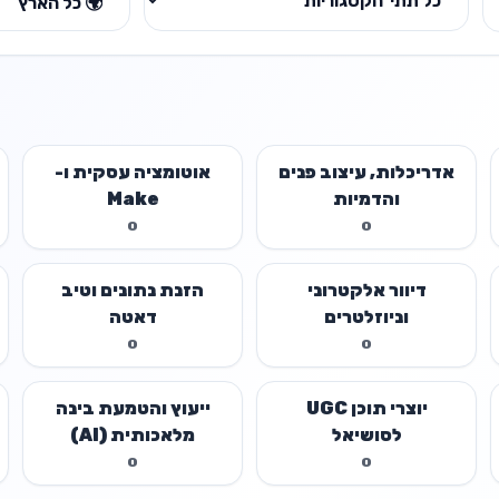
אדריכלות, עיצוב פנים
אוטומציה עסקית ו-
והדמיות
Make
0
0
דיוור אלקטרוני
הזנת נתונים וטיב
וניוזלטרים
דאטה
0
0
יוצרי תוכן UGC
ייעוץ והטמעת בינה
לסושיאל
מלאכותית (AI)
0
0