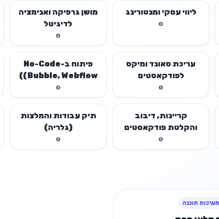
ליווי עסקי ומנטורינג
מושן גרפיקה ואנימציה
לדיגיטל
0
0
עריכת סאונד ומיקס
פיתוח ב-No-Code
לפודקאסטים
(Bubble, Webflow)
0
0
קריינות, דיבוב
תיק עבודות והמלצות
והקלטת פודקאסטים
(גלריה)
0
0
מערכות תוכנה