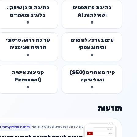
כתיבת פרומפטים
כתיבת תוכן שיווקי,
ושאילתות AI
בלוגים ומאמרים
0
0
עיצוב גרפי, לוגואים
עריכת וידאו, סרטוני
ומיתוג עסקי
תדמית ואנימציה
0
0
קידום אתרים (SEO)
קניינות אישית
ואנליטיקה
(Personal
Shopping)
0
0
מודעות
#7775
•
אבו גוש
•
18.07.2026
פיתוח אפליקציות ו