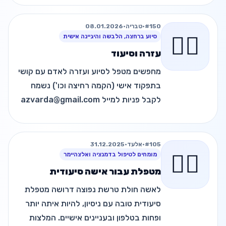
#150
•
טבריה
•
08.01.2026
🧑‍⚕️
סיוע ברחצה, הלבשה והיגיינה אישית
עזרה וסיעוד
מחפשים מטפל לסיוע ועזרה לאדם עם קושי
בתפקוד אישי (הקמה רחיצה וכו') נשמח
לקבל פניות למייל azvarda@gmail.com
#105
•
אלעד
•
31.12.2025
🧑‍⚕️
מומחים לטיפול בדמנציה ואלצהיימר
מטפלת עבור אישה סיעודית
לאשה חולת טרשת נפוצה דרושה מטפלת
סיעודית טובה עם ניסיון, להיות איתה יותר
ופחות בטלפון ובעניינים אישיים. המלצות