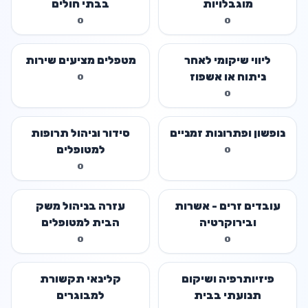
מוגבלויות
בבתי חולים
0
0
ליווי שיקומי לאחר
מטפלים מציעים שירות
ניתוח או אשפוז
0
0
נופשון ופתרונות זמניים
סידור וניהול תרופות
למטופלים
0
0
עובדים זרים - אשרות
עזרה בניהול משק
ובירוקרטיה
הבית למטופלים
סיעודיים
0
0
פיזיותרפיה ושיקום
קלינאי תקשורת
תנועתי בבית
למבוגרים