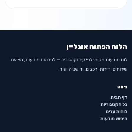
יתקבלו בברכה למייל
a0504193673@gmail.com תודה רבה
הלוח הפתוח אונליין
לוח מודעות מקומי לפי עיר וקטגוריה — לפרסום מודעות, מציאת
שירותים, דירות, רכבים, יד שנייה ועוד.
ניווט
דף הבית
כל הקטגוריות
לוחות ערים
חיפוש מודעות