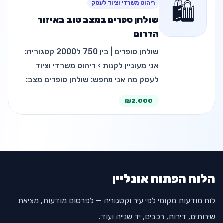
🛍️
ריהוט משרדי וציוד לעסק
שולחן ספרים במצב טוב באיזור
הדרום
שולחן סופרים | בין 750 ל2000 קטגוריה:
אני מעוניין לקנות › ריהוט משרדי וציוד
לעסק מה אני מחפש: שולחן סופרים מצב:
במצב טוב מפרט/פרטים: חזק ויציב כולל
₪2,000
תושבת לידיים אלכסוני מחיר/טווח: בין 750
ל2000 זמינות/דחיפות: מ…
הלוח הפתוח אונליין
לוח מודעות מקומי לפי עיר וקטגוריה — לפרסום מודעות, מציאת
שירותים, דירות, רכבים, יד שנייה ועוד.