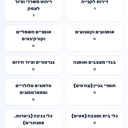
דירות לקנייה
ריהוט משרדי וציוד
לעסק
1
1
אופנועים וקטנועים
אופניים חשמליים
וקורקינטים
0
0
בגדי מעצבים ואופנה
גנרטורים וציוד חירום
0
0
חומרי בניין (עודפים)
טלפונים סלולריים
וסמארטפונים
0
0
כלי בית ומטבח (סטים)
כלי נגינה (גיטרות,
פסנתרים)
0