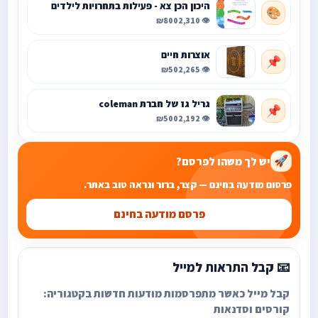
היכון הכן צא - פעילות בתחרויות לילדים
🎨
₪800
👁️ 2,310
אוצרות חיים
📌
₪50
👁️ 2,265
גריל גז של חברת coleman
📌
₪500
👁️ 2,192
יש לך משהו לפרסם?
🚀
פרסום מודעה בחינם — קצר, ברור ונראה טוב באתר.
פרסם מודעה בחינם
📧 קבל התראות למייל
קבל מייל כאשר מתפרסמות מודעות חדשות בקטגוריה:
קורסים וסדנאות