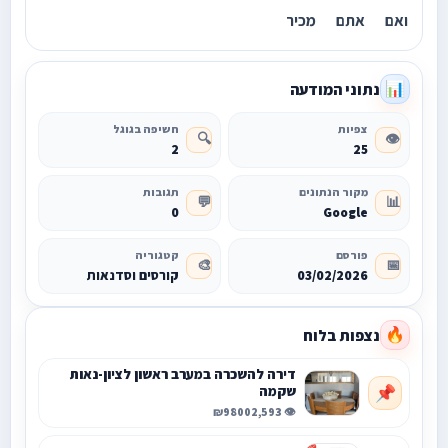
ואם אתם מכיר
נתוני המודעה
📊
צפיות
חשיפה בגוגל
🔍
👁️
2
25
מקור הנתונים
תגובות
💬
📊
0
Google
פורסם
קטגוריה
🎨
📅
03/02/2026
קורסים וסדנאות
נצפות בלוח
🔥
דירה להשכרה במערב ראשון לציון-נאות
שקמה
📌
₪9800
👁️ 2,593