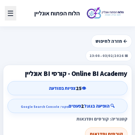
☰
הלוח הפתוח אונליין
← חזרה לחיפוש
📅 03/02/2026 • 23:08
Online BI Academy - קורסי BI אונליין
25
👁️
צפיות במודעה
2
🔍 הופיעה בגוגל
פעמים
מקור: Google Search Console
קטגוריה: קורסים וסדנאות
קורסים וסדנאות