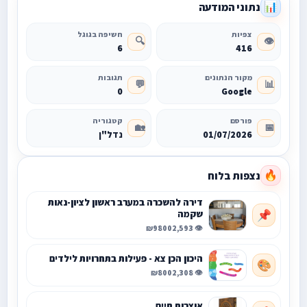
נתוני המודעה
📊
צפיות
חשיפה בגוגל
🔍
👁️
6
416
מקור הנתונים
תגובות
💬
📊
0
Google
פורסם
קטגוריה
🏡
📅
01/07/2026
נדל"ן
נצפות בלוח
🔥
דירה להשכרה במערב ראשון לציון-נאות
שקמה
📌
₪9800
👁️ 2,593
היכון הכן צא - פעילות בתחרויות לילדים
🎨
₪800
👁️ 2,308
אוצרות חיים