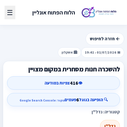
☰
הלוח הפתוח אונליין
← חזרה לחיפוש
📅 01/07/2026 • 19:41
🏙️ אשקלון
להשכרה חנות מסחרית במקום מצויין
416
👁️
צפיות במודעה
6
🔍 הופיעה בגוגל
פעמים
מקור: Google Search Console
קטגוריה: נדל"ן
נדל"ן