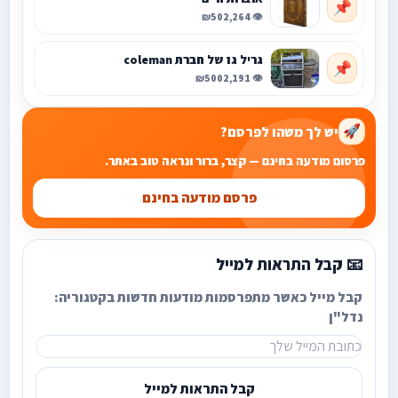
📌
₪50
👁️ 2,264
גריל גז של חברת coleman
📌
₪500
👁️ 2,191
יש לך משהו לפרסם?
🚀
פרסום מודעה בחינם — קצר, ברור ונראה טוב באתר.
פרסם מודעה בחינם
📧 קבל התראות למייל
קבל מייל כאשר מתפרסמות מודעות חדשות בקטגוריה:
נדל"ן
קבל התראות למייל