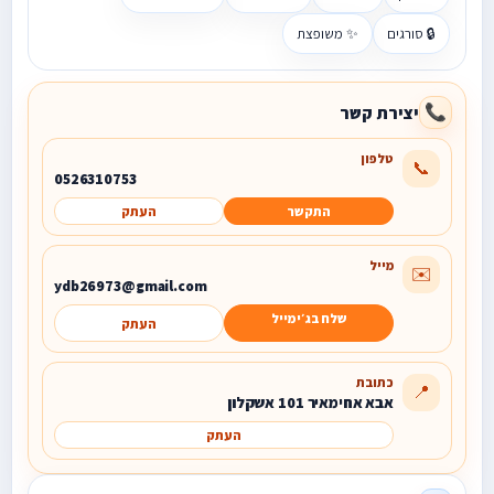
🔒 סורגים
✨ משופצת
יצירת קשר
📞
טלפון
📞
0526310753
התקשר
העתק
מייל
✉️
ydb26973@gmail.com
שלח בג׳ימייל
העתק
כתובת
📍
אבא אחימאיר 101 אשקלון
העתק