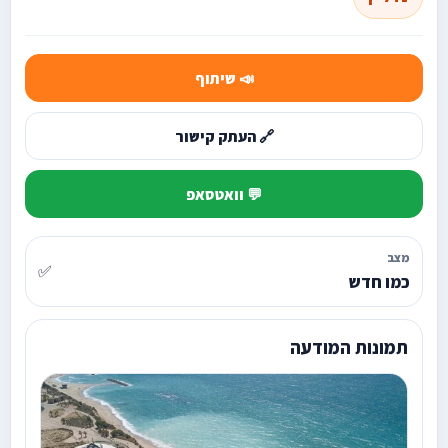
📣 שיתוף
🔗 העתק קישור
💬 וואטסאפ
מצב
✅
כמו חדש
תמונות המודעה