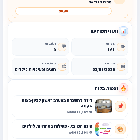
מרים הנביאה
העתק
נתוני המודעה
📊
צפיות
תגובות
💬
👁️
0
161
פורסם
קטגוריה
🎨
📅
01/07/2026
חוגים ופעילויות לילדים
נצפות בלוח
🔥
דירה להשכרה במערב ראשון לציון-נאות
שקמה
📌
₪9800
👁️ 2,593
היכון הכן צא - פעילות בתחרויות לילדים
🎨
₪800
👁️ 2,308