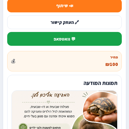
📣 שיתוף
🔗 העתק קישור
💬 וואטסאפ
מחיר
💰
₪100
תמונות המודעה