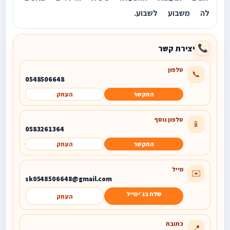
לה משבוע לשבוע.
יצירת קשר
📞
טלפון
📞
0548506648
התקשר
העתק
טלפון נוסף
📱
0583261364
התקשר
העתק
מייל
✉️
sk0548506648@gmail.com
שלח בג׳ימייל
העתק
כתובת
📍