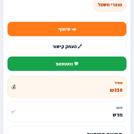
מוצרי חשמל
📣 שיתוף
🔗 העתק קישור
💬 וואטסאפ
מחיר
💰
₪350
מצב
✅
חדש