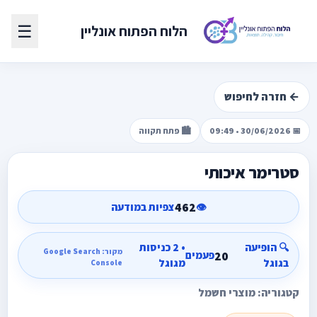
☰
הלוח הפתוח אונליין
← חזרה לחיפוש
📅 30/06/2026 • 09:49
🏙️ פתח תקווה
סטרימר איכותי
462
👁️
צפיות במודעה
🔍 הופיעה
• 2 כניסות
מקור: Google Search
20
פעמים
בגוגל
מגוגל
Console
קטגוריה: מוצרי חשמל