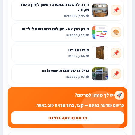
דירה להשכרה במערב ראשון לציון-נאות
שקמה
📌
₪9800
👁️ 2,595
היכון הכן צא - פעילות בתחרויות לילדים
🎨
₪800
👁️ 2,311
אוצרות חיים
📌
₪50
👁️ 2,266
גריל גז של חברת coleman
📌
₪500
👁️ 2,197
יש לך משהו לפרסם?
🚀
פרסום מודעה בחינם — קצר, ברור ונראה טוב באתר.
פרסם מודעה בחינם