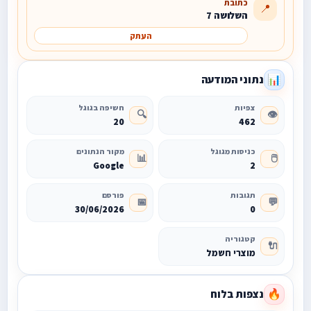
כתובת
📍
השלושה 7
העתק
נתוני המודעה
📊
צפיות
חשיפה בגוגל
🔍
👁️
20
462
כניסות מגוגל
מקור הנתונים
📊
🖱️
Google
2
תגובות
פורסם
📅
💬
30/06/2026
0
קטגוריה
🔌
מוצרי חשמל
נצפות בלוח
🔥