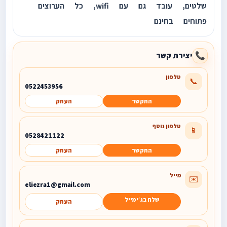
שלטים, עובד גם עם wifi, כל הערוצים
פתוחים בחינם
יצירת קשר
📞
טלפון
📞
0522453956
התקשר
העתק
טלפון נוסף
📱
0528421122
התקשר
העתק
מייל
✉️
eliezra1@gmail.com
שלח בג׳ימייל
העתק