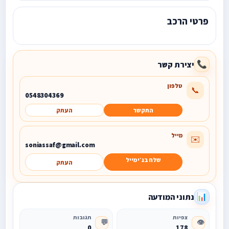
פרטי הרכב
יצירת קשר
📞
טלפון
📞
0548304369
התקשר
העתק
מייל
✉️
soniassaf@gmail.com
שלח בג׳ימייל
העתק
נתוני המודעה
📊
צפיות
תגובות
💬
👁️
0
178