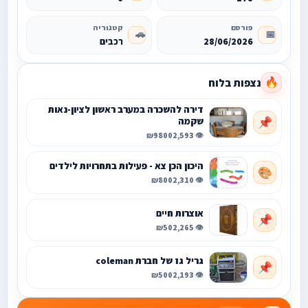
פורסם
קטגוריה
🚗
📅
28/06/2026
רכבים
נצפות בלוח
🔥
דירה להשכרה במערב ראשון לציון-נאות
שקמה
📌
₪9800
👁️ 2,593
היכון הכן צא - פעילות בתחרויות לילדים
🎨
₪800
👁️ 2,310
אוצרות חיים
📌
₪50
👁️ 2,265
גריל גז של חברת coleman
📌
₪500
👁️ 2,193