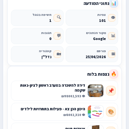
נתוני המודעה
📊
צפיות
חשיפה בגוגל
🔍
👁️
1
101
מקור הנתונים
תגובות
💬
📊
0
Google
פורסם
קטגוריה
🏡
📅
25/06/2026
נדל"ן
נצפות בלוח
🔥
דירה להשכרה במערב ראשון לציון-נאות
שקמה
📌
₪9800
👁️ 2,593
היכון הכן צא - פעילות בתחרויות לילדים
🎨
₪800
👁️ 2,310
אוצרות חיים