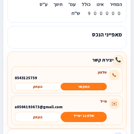
המחיר אינו כולל עמ' תיווך ע"ס
900000 ש"ח
מאפייני הנכס
יצירת קשר
📞
טלפון
📞
0543125759
התקשר
העתק
מייל
✉️
a0504193673@gmail.com
שלח בג׳ימייל
העתק