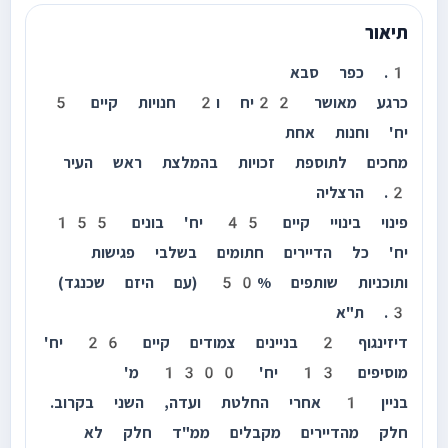
תיאור
1. כפר סבא
כרגע מאושר 22יח ו2 חנויות קיים 5
יח' וחנות אחת
מחכים לתוספת זכויות בהמלצת ראש העיר
2. הרצליה
פינוי בינויי קיים 45 יח' בונים 155
יח' כל הדיירים חתומים בשלבי פגישות
ותוכניות שותפים 50% (עם היזם שכנגד)
3. ת"א
דיזינגוף 2 בניינים צמודים קיים 26 יח'
מוסיפים 13 יח' 1300 מ'
בניין 1 אחרי החלטת ועדה, השני בקרוב.
חלק מהדיירים מקבלים ממ"ד חלק לא