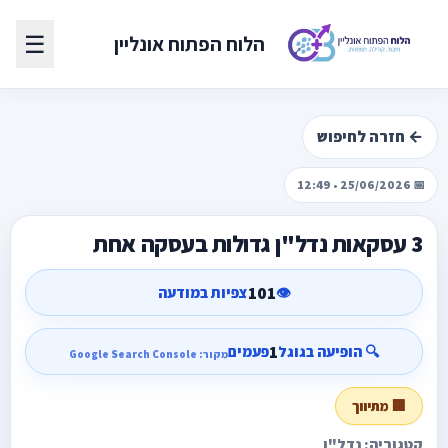
☰
הלוח הפתוח אונליין
← חזרה לחיפוש
📅 25/06/2026 • 12:49
3 עסקאות נדל"ן גדולות בעסקה אחת
101
👁️
צפיות במודעה
1
🔍 הופיעה בגוגל
פעמים
מקור: Google Search Console
🏢 מתיווך
קטגוריה: נדל"ן