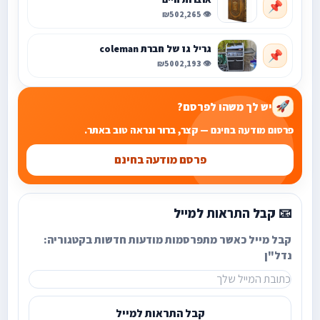
📌
₪50
👁️ 2,265
גריל גז של חברת coleman
📌
₪500
👁️ 2,193
יש לך משהו לפרסם?
🚀
פרסום מודעה בחינם — קצר, ברור ונראה טוב באתר.
פרסם מודעה בחינם
📧 קבל התראות למייל
קבל מייל כאשר מתפרסמות מודעות חדשות בקטגוריה:
נדל"ן
קבל התראות למייל