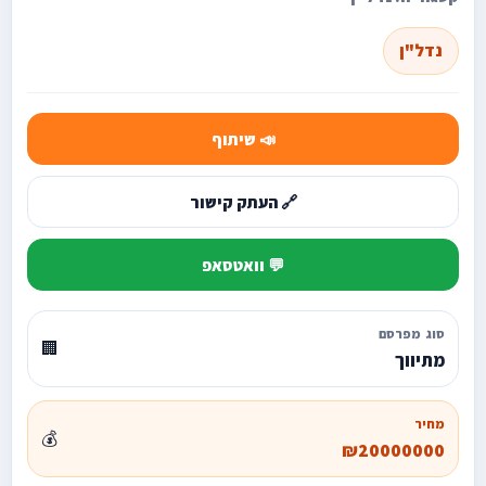
נדל"ן
📣 שיתוף
🔗 העתק קישור
💬 וואטסאפ
סוג מפרסם
🏢
מתיווך
מחיר
💰
₪20000000