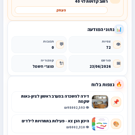
רחוב קדושת לוי 40
העתק
נתוני המודעה
📊
צפיות
תגובות
💬
👁️
0
72
פורסם
קטגוריה
🔌
📅
23/06/2026
מוצרי חשמל
נצפות בלוח
🔥
דירה להשכרה במערב ראשון לציון-נאות
שקמה
📌
₪9800
👁️ 2,593
היכון הכן צא - פעילות בתחרויות לילדים
🎨
₪800
👁️ 2,310