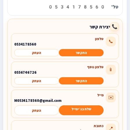
טל' 0534178560
יצירת קשר
📞
טלפון
📞
0534178560
התקשר
העתק
טלפון נוסף
📱
0556746726
התקשר
העתק
מייל
✉️
M0534178560@gmail.com
שלח בג׳ימייל
העתק
כתובת
📍