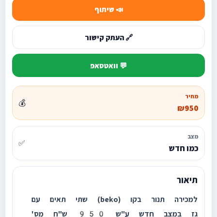
📣 שיתוף
🔗 העתק קישור
💬 וואטסאפ
מחיר
💰
₪950
מצב
✅
כמו חדש
תיאור
למכירה תנור בקו (beko) שתי תאים עם
גז במצב חדש ע"ש 950 ש"ח מס'