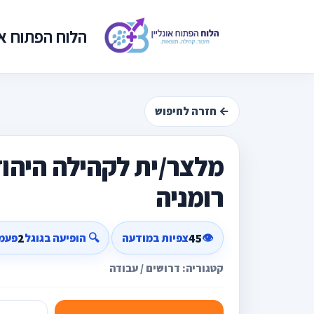
הלוח הפתוח אונ
← חזרה לחיפוש
מלצר/ית לקהילה היהו
רומניה
2
45
👁️
צפיות במודעה
🔍 הופיעה בגוגל
פעמ
קטגוריה: דרושים / עבודה