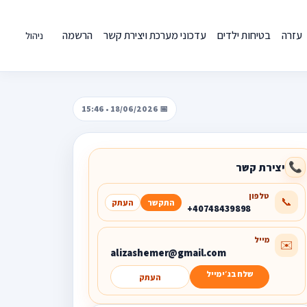
עזרה
בטיחות ילדים
עדכוני מערכת ויצירת קשר
הרשמה
ניהול
📅 18/06/2026 • 15:46
יצירת קשר
📞
טלפון
📞
התקשר
העתק
+40748439898
מייל
✉️
alizashemer@gmail.com
שלח בג׳ימייל
העתק