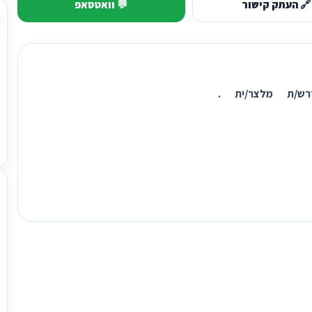
🔗 העתק קישור
💬 וואטסאפ
רש/ת מלצר/ית .