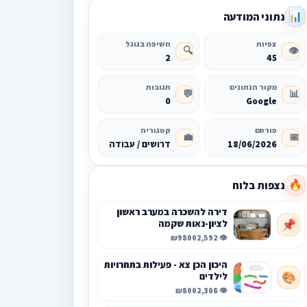
נתוני המודעה
📊
צפיות
חשיפה בגוגל
🔍
👁️
2
45
מקור הנתונים
תגובות
💬
📊
0
Google
פורסם
קטגוריה
💼
📅
18/06/2026
דרושים / עבודה
נצפות בלוח
🔥
דירה להשכרה במערב ראשון
לציון-נאות שקמה
📌
₪9800
👁️ 2,592
היכון הכן צא - פעילות בתחרויות
לילדים
🎨
₪800
👁️ 2,308