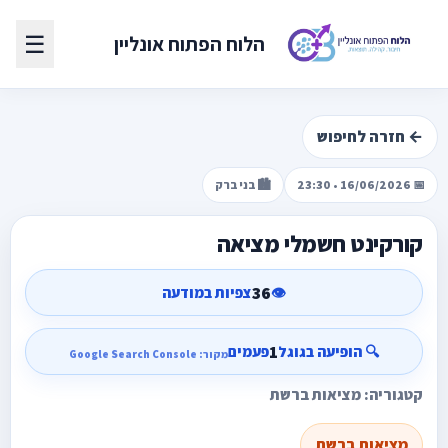
☰
הלוח הפתוח אונליין
← חזרה לחיפוש
📅 16/06/2026 • 23:30
🏙️ בני ברק
קורקינט חשמלי מציאה
36
👁️
צפיות במודעה
1
🔍 הופיעה בגוגל
פעמים
מקור: Google Search Console
קטגוריה: מציאות ברשת
מציאות ברשת