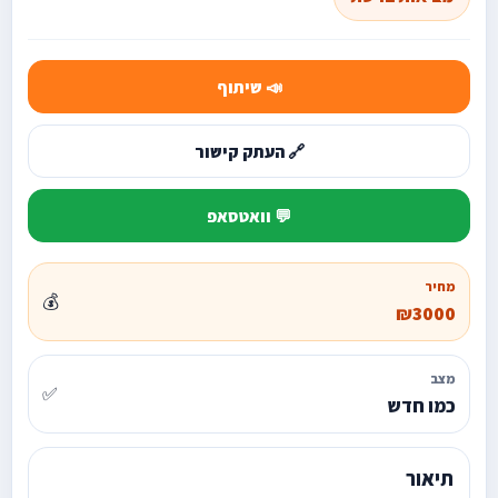
📣 שיתוף
🔗 העתק קישור
💬 וואטסאפ
מחיר
💰
₪3000
מצב
✅
כמו חדש
תיאור