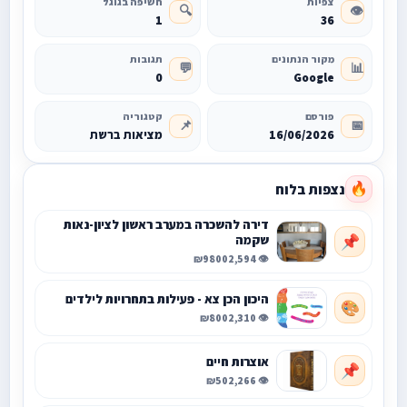
צפיות
חשיפה בגוגל
🔍
👁️
1
36
מקור הנתונים
תגובות
💬
📊
0
Google
פורסם
קטגוריה
📌
📅
16/06/2026
מציאות ברשת
נצפות בלוח
🔥
דירה להשכרה במערב ראשון לציון-נאות
שקמה
📌
₪9800
👁️ 2,594
היכון הכן צא - פעילות בתחרויות לילדים
🎨
₪800
👁️ 2,310
אוצרות חיים
📌
₪50
👁️ 2,266