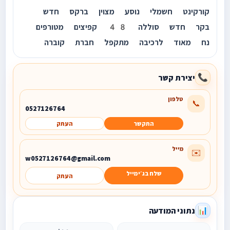
קורקינט חשמלי נוסע מצוין ברקס חדש
בקר חדש סוללה 48 קפיצים מטורפים
נח מאוד לרכיבה מתקפל חברת קוברה
יצירת קשר
📞
טלפון
📞
0527126764
התקשר
העתק
מייל
✉️
w0527126764@gmail.com
שלח בג׳ימייל
העתק
נתוני המודעה
📊