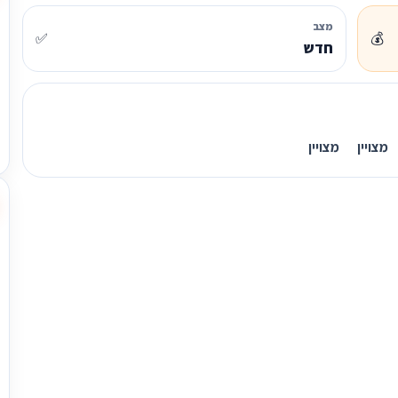
מצב
✅
💰
חדש