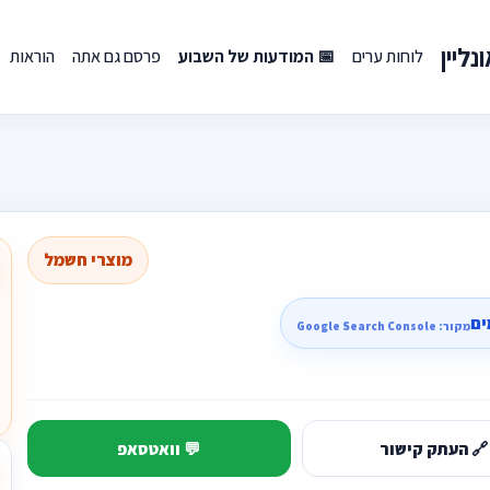
ליין
לוחות ערים
📅 המודעות של השבוע
פרסם גם אתה
הוראות
מוצרי חשמל
ים
מקור: Google Search Console
🔗 העתק קישור
💬 וואטסאפ