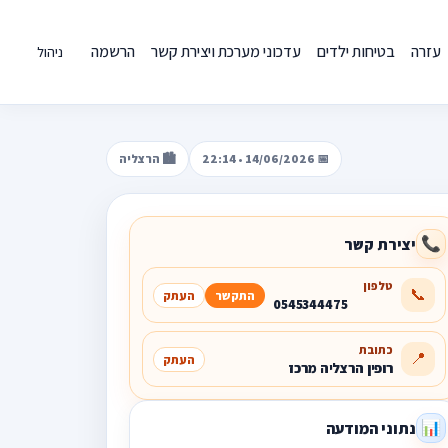
עזרה
בטיחות ילדים
עדכוני מערכת ויצירת קשר
הרשמה
ניהול
📅 14/06/2026 • 22:14
🏙️ הרצליה
יצירת קשר
📞
טלפון
📞
התקשר
העתק
0545344475
כתובת
📍
העתק
רופין הרצליה מרכז
נתוני המודעה
📊