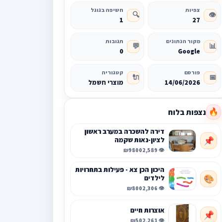
צפיות
חשיפה בגוגל
🔍
👁️
1
27
מקור הנתונים
תגובות
💬
📊
0
Google
פורסם
קטגוריה
🔌
📅
14/06/2026
מוצרי חשמל
נצפות בלוח
🔥
דירה להשכרה במערב ראשון
לציון-נאות שקמה
📌
₪9800
👁️ 2,589
היכון הכן צא - פעילות בתחרויות
לילדים
🎨
₪800
👁️ 2,306
אוצרות חיים
📌
₪50
👁️ 2,261