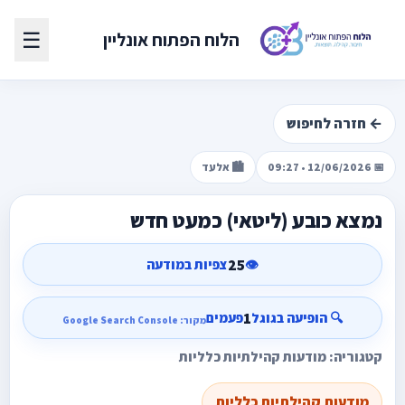
☰
הלוח הפתוח אונליין
← חזרה לחיפוש
📅 12/06/2026 • 09:27
🏙️ אלעד
נמצא כובע (ליטאי) כמעט חדש
25
👁️
צפיות במודעה
1
🔍 הופיעה בגוגל
פעמים
מקור: Google Search Console
קטגוריה: מודעות קהילתיות כלליות
מודעות קהילתיות כלליות