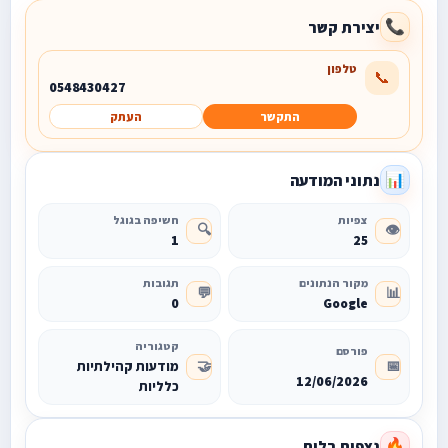
יצירת קשר
📞
טלפון
📞
0548430427
התקשר
העתק
נתוני המודעה
📊
צפיות
חשיפה בגוגל
🔍
👁️
1
25
מקור הנתונים
תגובות
💬
📊
0
Google
קטגוריה
פורסם
🤝
📅
מודעות קהילתיות
12/06/2026
כלליות
נצפות בלוח
🔥