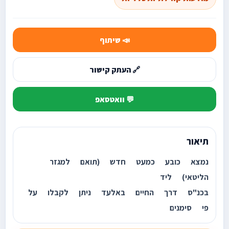
📣 שיתוף
🔗 העתק קישור
💬 וואטסאפ
תיאור
נמצא כובע כמעט חדש (תואם למגזר
הליטאי) ליד
בכנ"ס דרך החיים באלעד ניתן לקבלו על
פי סימנים