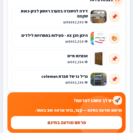
דירה להשכרה במערב ראשון לציון-נאות
שקמה
📌
₪9800
👁️ 2,593
היכון הכן צא - פעילות בתחרויות לילדים
🎨
₪800
👁️ 2,310
אוצרות חיים
📌
₪50
👁️ 2,266
גריל גז של חברת coleman
📌
₪500
👁️ 2,196
יש לך משהו לפרסם?
🚀
פרסום מודעה בחינם — קצר, ברור ונראה טוב באתר.
פרסם מודעה בחינם