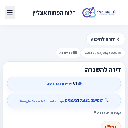
☰
הלוח הפתוח אונליין
← חזרה לחיפוש
📅 04/06/2026 • 22:40
🏙️ קריית גת
דירה להשכרה
31
👁️
צפיות במודעה
1
🔍 הופיעה בגוגל
פעמים
מקור: Google Search Console
קטגוריה: נדל"ן
נדל"ן