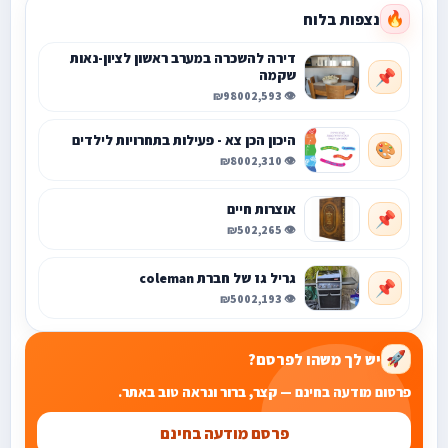
נצפות בלוח
🔥
דירה להשכרה במערב ראשון לציון-נאות
שקמה
📌
₪9800
👁️ 2,593
היכון הכן צא - פעילות בתחרויות לילדים
🎨
₪800
👁️ 2,310
אוצרות חיים
📌
₪50
👁️ 2,265
גריל גז של חברת coleman
📌
₪500
👁️ 2,193
יש לך משהו לפרסם?
🚀
פרסום מודעה בחינם — קצר, ברור ונראה טוב באתר.
פרסם מודעה בחינם