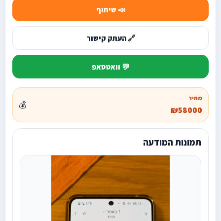
📣 שיתוף
🔗 העתק קישור
💬 וואטסאפ
מחיר
💰
₪58000
תמונות המודעה