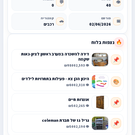
💬
👁️
0
40
פורסם
קטגוריה
🚗
📅
02/06/2026
רכבים
נצפות בלוח
🔥
דירה להשכרה במערב ראשון לציון-נאות
שקמה
📌
₪9800
👁️ 2,593
היכון הכן צא - פעילות בתחרויות לילדים
🎨
₪800
👁️ 2,310
אוצרות חיים
📌
₪50
👁️ 2,265
גריל גז של חברת coleman
📌
₪500
👁️ 2,194