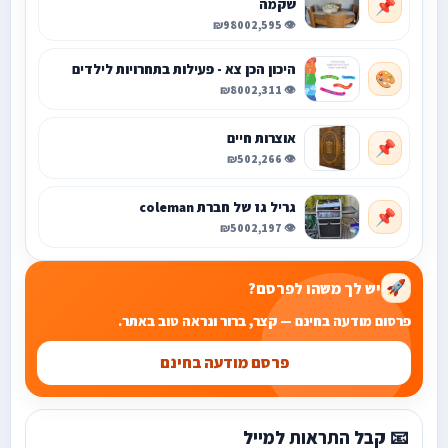
שקמה
📌
₪9800
👁️ 2,595
היכון הכן צא - פעילות בתחרויות לילדים
🎨
₪800
👁️ 2,311
אוצרות חיים
📌
₪50
👁️ 2,266
גריל גז של חברת coleman
📌
₪500
👁️ 2,197
יש לך משהו לפרסם?
🚀
פרסום מודעה בחינם — קצר, ברור ונראה טוב באתר.
פרסם מודעה בחינם
📧 קבל התראות למייל