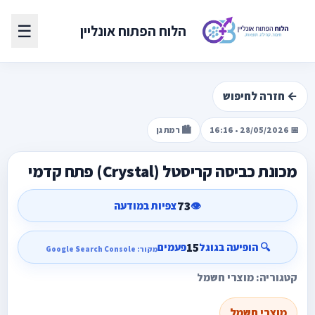
☰
הלוח הפתוח אונליין
← חזרה לחיפוש
📅 28/05/2026 • 16:16
🏙️ רמת גן
מכונת כביסה קריסטל (Crystal) פתח קדמי
73
👁️
צפיות במודעה
15
🔍 הופיעה בגוגל
פעמים
מקור: Google Search Console
קטגוריה: מוצרי חשמל
מוצרי חשמל