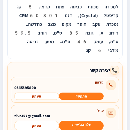
למכירה מכונת כביסה פתח קדמי, 5 קג
קריסטל (Crystal), דגם CRM60-801
נמכרת עקב חוסר מקום מצב כחדשה..
דירוג A, גובה 85 ס"מ, רוחב 59.5
ס"מ, עומק 46 ס"מ.. מטען כביסה
מירבי 6 קג
יצירת קשר
📞
טלפון
📞
0545595800
התקשר
העתק
מייל
✉️
ziva357@gmail.com
שלח בג׳ימייל
העתק