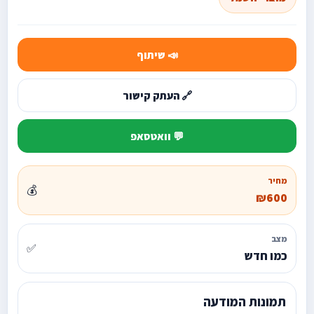
📣 שיתוף
🔗 העתק קישור
💬 וואטסאפ
מחיר
💰
₪600
מצב
✅
כמו חדש
תמונות המודעה