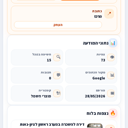
כתובת
📍
מרכז
העתק
נתוני המודעה
📊
צפיות
חשיפה בגוגל
🔍
👁️
15
73
מקור הנתונים
תגובות
💬
📊
0
Google
פורסם
קטגוריה
🔌
📅
28/05/2026
מוצרי חשמל
נצפות בלוח
🔥
דירה להשכרה במערב ראשון לציון-נאות