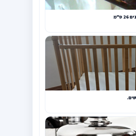
 ס"מ
ים.