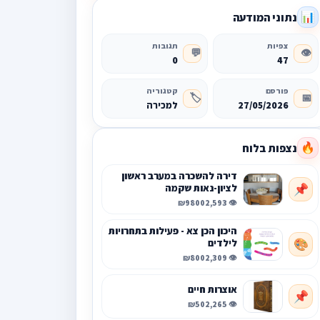
נתוני המודעה
📊
צפיות
תגובות
💬
👁️
0
47
פורסם
קטגוריה
🏷️
📅
27/05/2026
למכירה
נצפות בלוח
🔥
דירה להשכרה במערב ראשון
לציון-נאות שקמה
📌
₪9800
👁️ 2,593
היכון הכן צא - פעילות בתחרויות
לילדים
🎨
₪800
👁️ 2,309
אוצרות חיים
📌
₪50
👁️ 2,265