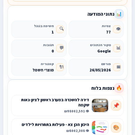
נתוני המודעה
📊
צפיות
חשיפה בגוגל
🔍
👁️
1
77
מקור הנתונים
תגובות
💬
📊
0
Google
פורסם
קטגוריה
🔌
📅
26/05/2026
מוצרי חשמל
נצפות בלוח
🔥
דירה להשכרה במערב ראשון לציון-נאות
שקמה
📌
₪9800
👁️ 2,591
היכון הכן צא - פעילות בתחרויות לילדים
🎨
₪800
👁️ 2,308