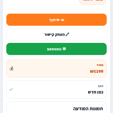
📣 שיתוף
🔗 העתק קישור
💬 וואטסאפ
מחיר
💰
₪1100
מצב
✅
כמו חדש
תמונות המודעה