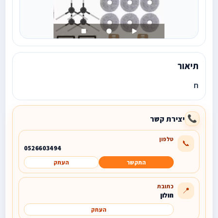
תיאור
ח
יצירת קשר
📞
טלפון
📞
0526603494
התקשר
העתק
כתובת
📍
חולון
העתק