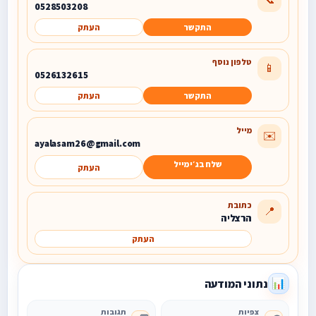
0528503208
התקשר
העתק
טלפון נוסף
📱
0526132615
התקשר
העתק
מייל
✉️
ayalasam26@gmail.com
שלח בג׳ימייל
העתק
כתובת
📍
הרצליה
העתק
נתוני המודעה
📊
צפיות
תגובות