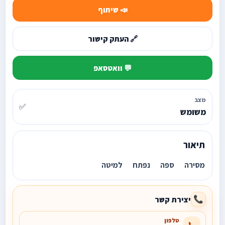
📣 שיתוף
🔗 העתק קישור
💬 וואטסאפ
מצב
✅
משומש
תיאור
מסירה ספה נפתח למיטה
יצירת קשר
📞
טלפון
📞