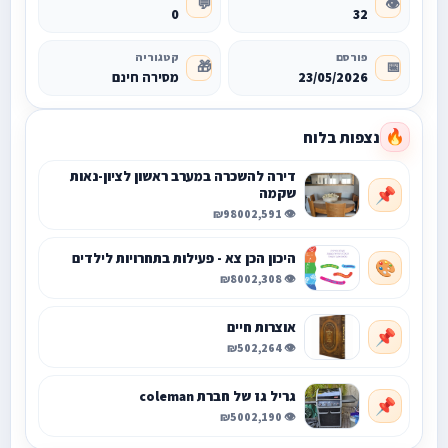
💬
👁️
0
32
פורסם
קטגוריה
🎁
📅
23/05/2026
מסירה חינם
נצפות בלוח
🔥
דירה להשכרה במערב ראשון לציון-נאות
שקמה
📌
₪9800
👁️ 2,591
היכון הכן צא - פעילות בתחרויות לילדים
🎨
₪800
👁️ 2,308
אוצרות חיים
📌
₪50
👁️ 2,264
גריל גז של חברת coleman
📌
₪500
👁️ 2,190