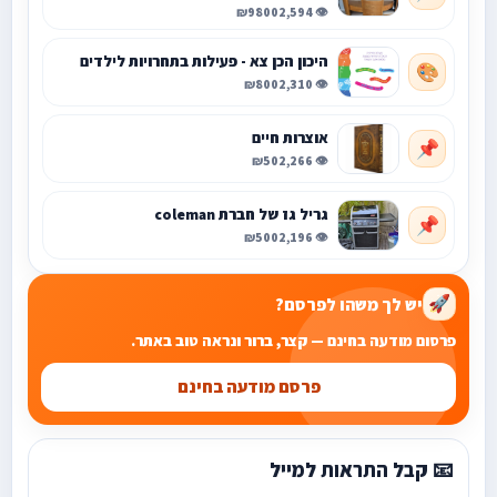
₪9800
👁️ 2,594
היכון הכן צא - פעילות בתחרויות לילדים
🎨
₪800
👁️ 2,310
אוצרות חיים
📌
₪50
👁️ 2,266
גריל גז של חברת coleman
📌
₪500
👁️ 2,196
יש לך משהו לפרסם?
🚀
פרסום מודעה בחינם — קצר, ברור ונראה טוב באתר.
פרסם מודעה בחינם
📧 קבל התראות למייל