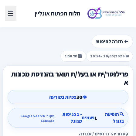
☰
הלוח הפתוח אונליין
← חזרה לחיפוש
📅 20/05/2026 • 20:54
🏙️ תל אביב
פרילנסר/ית או בעל/ת תואר בהנדסת מכונות
א
30
👁️
צפיות במודעה
🔍 הופיעה
• 1 כניסות
מקור: Google Search
1
פעמים
בגוגל
מגוגל
Console
קטגוריה: דרושים / עבודה