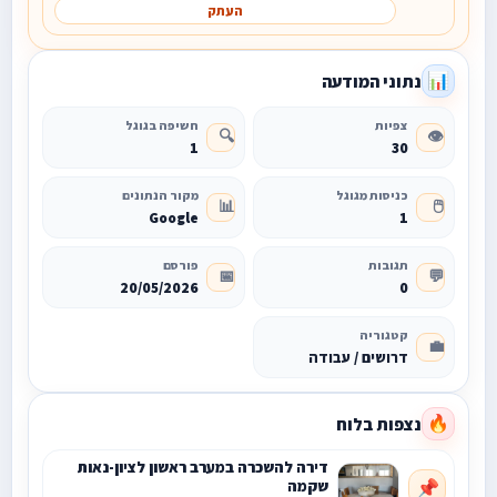
העתק
נתוני המודעה
📊
צפיות
חשיפה בגוגל
🔍
👁️
1
30
כניסות מגוגל
מקור הנתונים
📊
🖱️
Google
1
תגובות
פורסם
📅
💬
20/05/2026
0
קטגוריה
💼
דרושים / עבודה
נצפות בלוח
🔥
דירה להשכרה במערב ראשון לציון-נאות
שקמה
📌