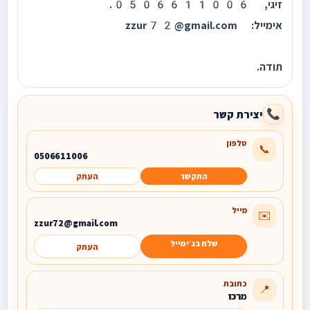
זיגי, 0506611006.
אימייל: zzur72@gmail.com
תודה.
יצירת קשר
📞
טלפון
📞
0506611006
התקשר
העתק
מייל
✉️
zzur72@gmail.com
שלח בג׳ימייל
העתק
כתובת
📍
מרכז