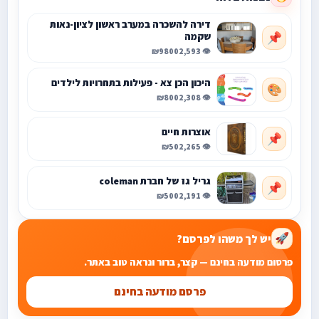
דירה להשכרה במערב ראשון לציון-נאות
שקמה
📌
₪9800
👁️ 2,593
היכון הכן צא - פעילות בתחרויות לילדים
🎨
₪800
👁️ 2,308
אוצרות חיים
📌
₪50
👁️ 2,265
גריל גז של חברת coleman
📌
₪500
👁️ 2,191
יש לך משהו לפרסם?
🚀
פרסום מודעה בחינם — קצר, ברור ונראה טוב באתר.
פרסם מודעה בחינם