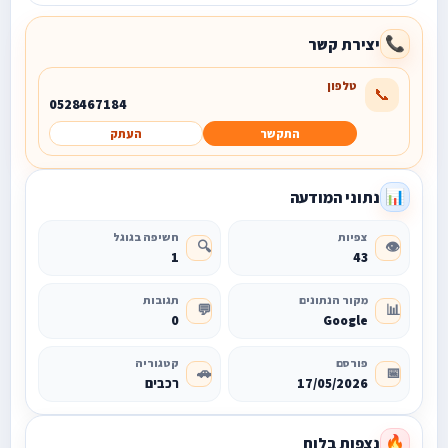
יצירת קשר
📞
טלפון
📞
0528467184
התקשר
העתק
נתוני המודעה
📊
צפיות
חשיפה בגוגל
🔍
👁️
1
43
מקור הנתונים
תגובות
💬
📊
0
Google
פורסם
קטגוריה
🚗
📅
17/05/2026
רכבים
נצפות בלוח
🔥