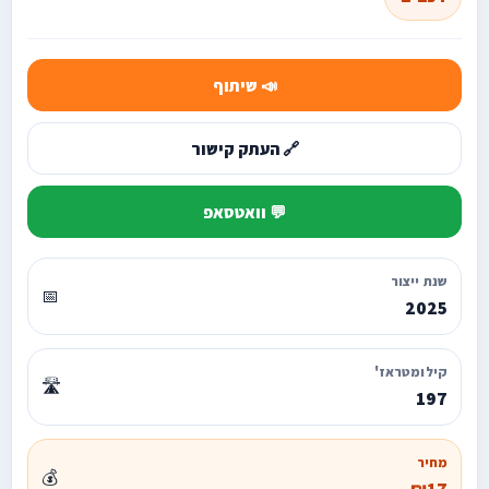
📣 שיתוף
🔗 העתק קישור
💬 וואטסאפ
שנת ייצור
📅
2025
קילומטראז'
🛣️
197
מחיר
💰