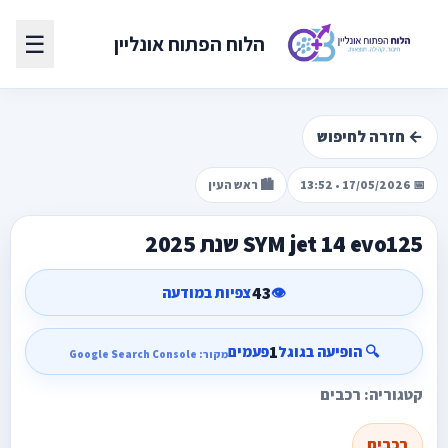
☰
הלוח הפתוח אונליין
← חזרה לחיפוש
📅 17/05/2026 • 13:52
🏙️ ראש העין
SYM jet 14 evo125 שנת 2025
43
👁️
צפיות במודעה
1
🔍 הופיעה בגוגל
פעמים
מקור: Google Search Console
קטגוריה: רכבים
רכבים