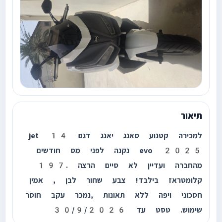
תיאור
למכירה קטנוע סאנג יאנג דגם jet 14
evo 2025 נקנה לפני מס חודשים
מהחברה ועדיין לא סיים הרצה .197
קלומטראז בילבד! צבע שחור לבן , אמין
חסכוני ויפה ללא תאונות ,נמכר עקב חוסר
שימוש. טסט עד 30/9/2026