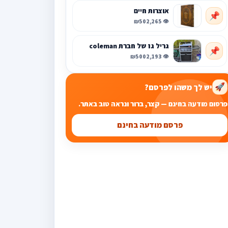
אוצרות חיים
📌
₪50
👁️ 2,265
גריל גז של חברת coleman
📌
₪500
👁️ 2,193
יש לך משהו לפרסם?
🚀
פרסום מודעה בחינם — קצר, ברור ונראה טוב באתר.
פרסם מודעה בחינם