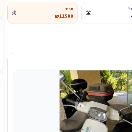
ז'
מחיר
💰
🛣️
₪12500