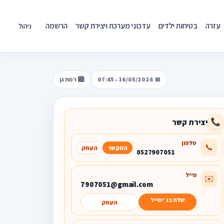
עזרה
בטיחות ילדים
עדכוני מערכת ויצירת קשר
הרשמה
ניהול
📅 16/05/2026 • 07:45
🏙️ רמת גן
יצירת קשר
📞
טלפון
📞
התקשר
העתק
0527907051
מייל
✉️
7907051@gmail.com
שלח בג׳ימייל
העתק