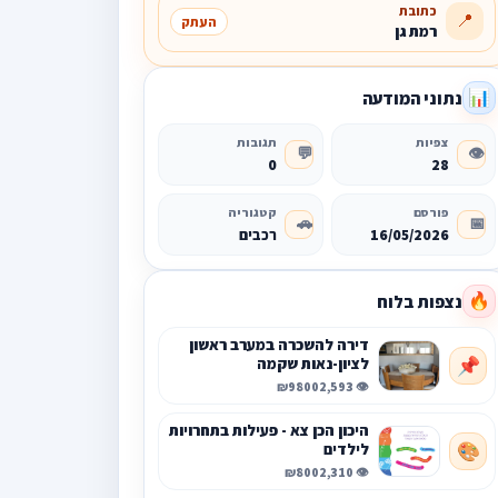
כתובת
📍
העתק
רמת גן
נתוני המודעה
📊
צפיות
תגובות
💬
👁️
0
28
פורסם
קטגוריה
🚗
📅
16/05/2026
רכבים
נצפות בלוח
🔥
דירה להשכרה במערב ראשון
לציון-נאות שקמה
📌
₪9800
👁️ 2,593
היכון הכן צא - פעילות בתחרויות
לילדים
🎨
₪800
👁️ 2,310