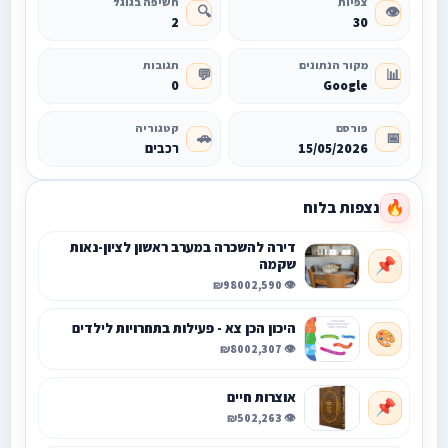
צפיות
חשיפה בגוגל
🔍
👁️
2
30
מקור הנתונים
תגובות
💬
📊
0
Google
פורסם
קטגוריה
🚗
📅
15/05/2026
רכבים
נצפות בלוח
🔥
דירה להשכרה במערב ראשון לציון-נאות
שקמה
📌
₪9800
👁️ 2,590
היכון הכן צא - פעילות בתחרויות לילדים
🎨
₪800
👁️ 2,307
אוצרות חיים
📌
₪50
👁️ 2,263