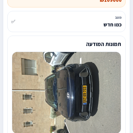
₪109000
מצב
✅
כמו חדש
תמונות המודעה