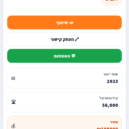
📣 שיתוף
🔗 העתק קישור
💬 וואטסאפ
שנת ייצור
📅
2023
קילומטראז'
🛣️
56,000
מחיר
💰