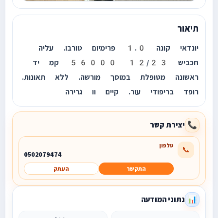
תיאור
יונדאי קונה 1.0 פרימיום טורבו. עליה
חכביש 12/23 56000 קמ יד
ראשונה מטופלת במוסך מורשה. ללא תאונות.
רופד בריפודי עור. קיים וו גרירה
יצירת קשר
📞
טלפון
📞
0502079474
התקשר
העתק
נתוני המודעה
📊