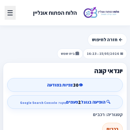
☰
הלוח הפתוח אונליין
← חזרה לחיפוש
📅 15/05/2026 • 16:23
🏙️ בית שמש
יונדאי קונה
30
👁️
צפיות במודעה
2
🔍 הופיעה בגוגל
פעמים
מקור: Google Search Console
קטגוריה: רכבים
רכבים