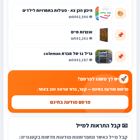
היכון הכן צא - פעילות בתחרויות לילדים
🎨
₪800
👁️ 2,306
אוצרות חיים
📌
₪50
👁️ 2,261
גריל גז של חברת coleman
📌
₪500
👁️ 2,187
יש לך משהו לפרסם?
🚀
פרסום מודעה בחינם — קצר, ברור ונראה טוב באתר.
פרסם מודעה בחינם
📧 קבל התראות למייל
קבל מייל כאשר מתפרסמות מודעות חדשות בקטגוריה: