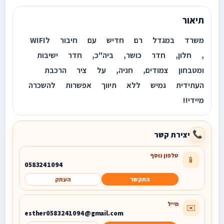
תיאור
משרד במגדל רם חדיש עם חיבור לWIFI
, חלון, חדר כושר, ביה"כ, חדר ישיבות
ומטבחון צמודים, חניה, על ציר הרכבת
העתידית גמיש ללא תיווך אפשרות להשכרה
מיידי!!
יצירת קשר
📞
טלפון נוסף
📱
0583241094
התקשר
העתק
מייל
✉️
esther0583241094@gmail.com