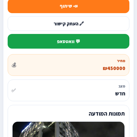
📣 שיתוף
🔗 העתק קישור
💬 וואטסאפ
מחיר
💰
₪450000
מצב
✅
חדש
תמונות המודעה