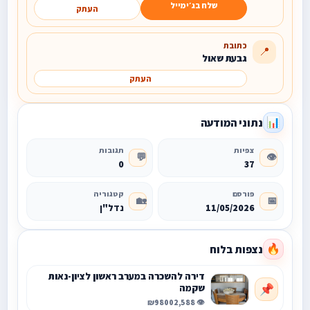
שלח בג׳ימייל
העתק
כתובת
📍
גבעת שאול
העתק
נתוני המודעה
📊
צפיות
תגובות
💬
👁️
0
37
פורסם
קטגוריה
🏡
📅
11/05/2026
נדל"ן
נצפות בלוח
🔥
דירה להשכרה במערב ראשון לציון-נאות
שקמה
📌
₪9800
👁️ 2,588