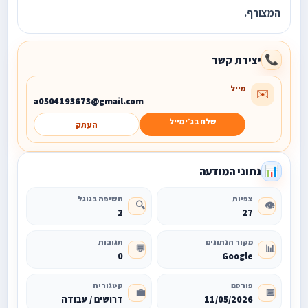
המצורף.
יצירת קשר
📞
מייל
✉️
a0504193673@gmail.com
שלח בג׳ימייל
העתק
נתוני המודעה
📊
צפיות
חשיפה בגוגל
🔍
👁️
2
27
מקור הנתונים
תגובות
💬
📊
0
Google
פורסם
קטגוריה
💼
📅
11/05/2026
דרושים / עבודה