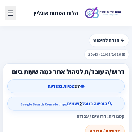
☰
הלוח הפתוח אונליין
← חזרה לחיפוש
📅 11/05/2026 • 20:43
דרוש/ה עובד/ת לניהול אתר כמה שעות ביום
27
👁️
צפיות במודעה
2
🔍 הופיעה בגוגל
פעמים
מקור: Google Search Console
קטגוריה: דרושים / עבודה
דרושים / עבודה