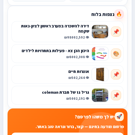
נצפות בלוח
🔥
דירה להשכרה במערב ראשון לציון-נאות
שקמה
📌
₪9800
👁️ 2,592
היכון הכן צא - פעילות בתחרויות לילדים
🎨
₪800
👁️ 2,308
אוצרות חיים
📌
₪50
👁️ 2,264
גריל גז של חברת coleman
📌
₪500
👁️ 2,191
יש לך משהו לפרסם?
🚀
פרסום מודעה בחינם — קצר, ברור ונראה טוב באתר.