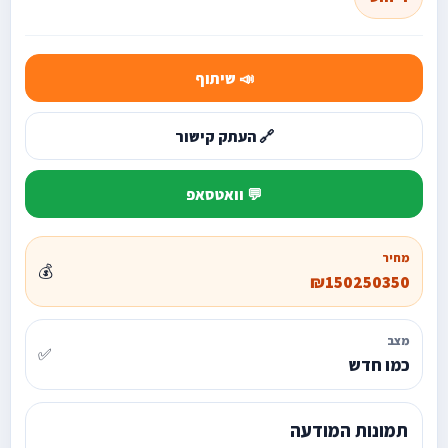
📣 שיתוף
🔗 העתק קישור
💬 וואטסאפ
מחיר
💰
₪150250350
מצב
✅
כמו חדש
תמונות המודעה