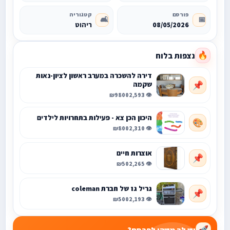
פורסם
קטגוריה
🛋️
📅
08/05/2026
ריהוט
נצפות בלוח
🔥
דירה להשכרה במערב ראשון לציון-נאות
שקמה
📌
₪9800
👁️ 2,593
היכון הכן צא - פעילות בתחרויות לילדים
🎨
₪800
👁️ 2,310
אוצרות חיים
📌
₪50
👁️ 2,265
גריל גז של חברת coleman
📌
₪500
👁️ 2,193
🚀