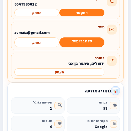
📞
0547985012
התקשר
העתק
מייל
✉️
avmaiz@gmail.com
שלח בג׳ימייל
העתק
כתובת
📍
ירושלים, איתמר בן אבי
העתק
נתוני המודעה
📊
צפיות
חשיפה בגוגל
🔍
👁️
1
58
מקור הנתונים
תגובות
💬
📊
0
Google