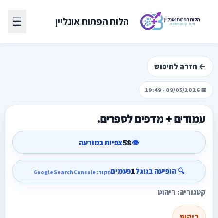
☰
הלוח הפתוח אונליין
← חזרה לחיפוש
📅 08/05/2026 • 19:49
עמודים + מדפים לספרים.
58
👁️
צפיות במודעה
1
🔍 הופיעה בגוגל
פעמים
מקור: Google Search Console
קטגוריה: ריהוט
ריהוט