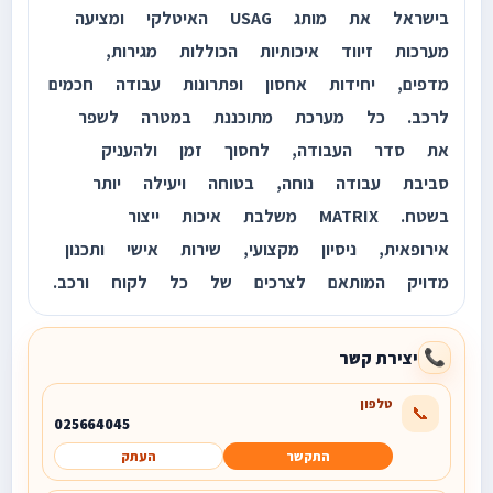
בישראל את מותג USAG האיטלקי ומציעה
מערכות זיווד איכותיות הכוללות מגירות,
מדפים, יחידות אחסון ופתרונות עבודה חכמים
לרכב. כל מערכת מתוכננת במטרה לשפר
את סדר העבודה, לחסוך זמן ולהעניק
סביבת עבודה נוחה, בטוחה ויעילה יותר
בשטח. MATRIX משלבת איכות ייצור
אירופאית, ניסיון מקצועי, שירות אישי ותכנון
מדויק המותאם לצרכים של כל לקוח ורכב.
יצירת קשר
📞
טלפון
📞
025664045
התקשר
העתק