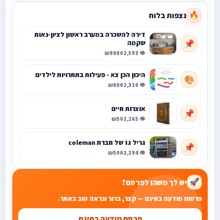
נצפות בלוח
🔥
דירה להשכרה במערב ראשון לציון-נאות
שקמה
📌
₪9800
👁️ 2,593
היכון הכן צא - פעילות בתחרויות לילדים
🎨
₪800
👁️ 2,310
אוצרות חיים
📌
₪50
👁️ 2,265
גריל גז של חברת coleman
📌
₪500
👁️ 2,194
יש לך משהו לפרסם?
🚀
פרסום מודעה בחינם — קצר, ברור ונראה טוב באתר.
פרסם מודעה בחינם