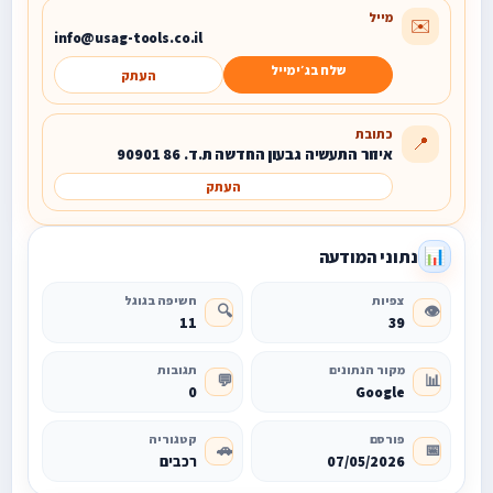
מייל
✉️
info@usag-tools.co.il
שלח בג׳ימייל
העתק
כתובת
📍
איזור התעשיה גבעון החדשה ת.ד. 86 90901
העתק
נתוני המודעה
📊
צפיות
חשיפה בגוגל
🔍
👁️
11
39
מקור הנתונים
תגובות
💬
📊
0
Google
פורסם
קטגוריה
🚗
📅
07/05/2026
רכבים