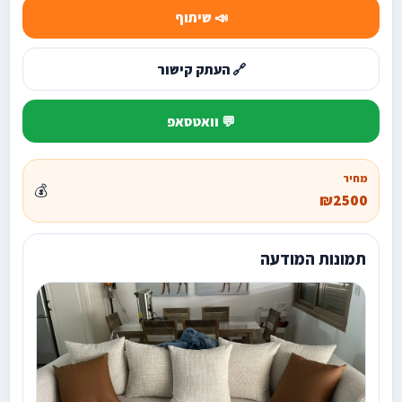
📣 שיתוף
🔗 העתק קישור
💬 וואטסאפ
מחיר
💰
₪2500
תמונות המודעה