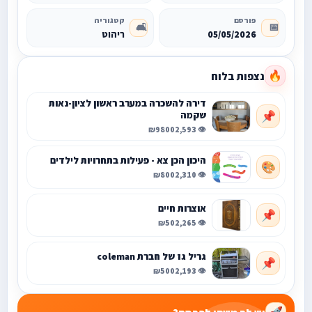
פורסם
קטגוריה
🛋️
📅
05/05/2026
ריהוט
נצפות בלוח
🔥
דירה להשכרה במערב ראשון לציון-נאות
שקמה
📌
₪9800
👁️ 2,593
היכון הכן צא - פעילות בתחרויות לילדים
🎨
₪800
👁️ 2,310
אוצרות חיים
📌
₪50
👁️ 2,265
גריל גז של חברת coleman
📌
₪500
👁️ 2,193