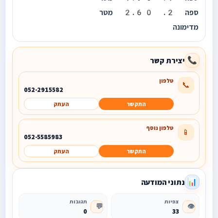
ספה 2. 2.60 מטר
מדימונה
יצירת קשר
📞
טלפון
📞
052-2915582
התקשר
העתק
טלפון נוסף
📱
052-5585983
התקשר
העתק
נתוני המודעה
📊
צפיות
תגובות
💬
👁️
0
33