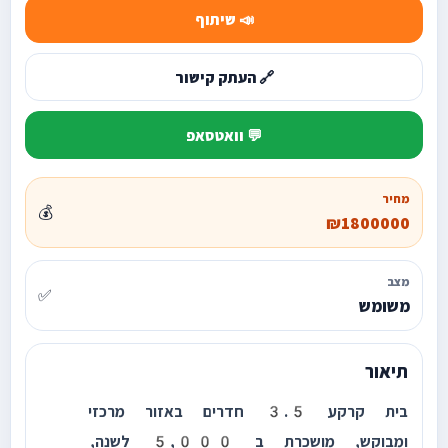
📣 שיתוף
🔗 העתק קישור
💬 וואטסאפ
מחיר
💰
₪1800000
מצב
✅
משומש
תיאור
בית קרקע 3.5 חדרים באזור מרכזי
ומבוקש, מושכרת ב 5,000 לשנה,