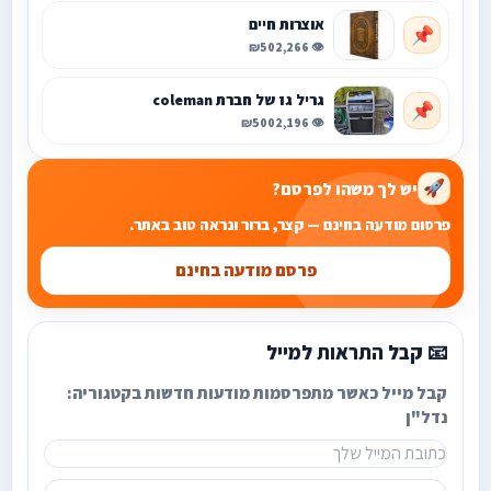
אוצרות חיים
📌
₪50
👁️ 2,266
גריל גז של חברת coleman
📌
₪500
👁️ 2,196
יש לך משהו לפרסם?
🚀
פרסום מודעה בחינם — קצר, ברור ונראה טוב באתר.
פרסם מודעה בחינם
📧 קבל התראות למייל
קבל מייל כאשר מתפרסמות מודעות חדשות בקטגוריה:
נדל"ן