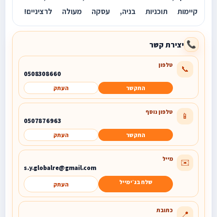
קיימות תוכניות בניה, עסקה מעולה לרציניים!
יצירת קשר
📞
טלפון
📞
0508308660
התקשר
העתק
טלפון נוסף
📱
0507876963
התקשר
העתק
מייל
✉️
s.y.globalre@gmail.com
שלח בג׳ימייל
העתק
כתובת
📍