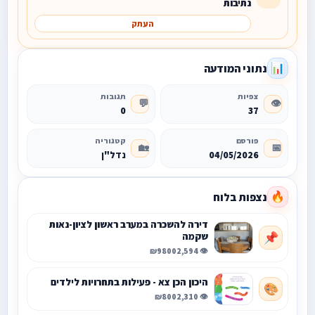
נתיבות
העתק
נתוני המודעה
📊
צפיות
תגובות
💬
👁️
0
37
פורסם
קטגוריה
🏡
📅
04/05/2026
נדל"ן
נצפות בלוח
🔥
דירה להשכרה במערב ראשון לציון-נאות
שקמה
📌
₪9800
👁️ 2,594
היכון הכן צא - פעילות בתחרויות לילדים
🎨
₪800
👁️ 2,310