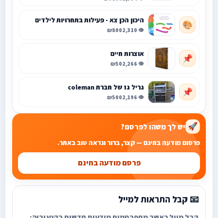
היכון הכן צא - פעילות בתחרויות לילדים
🎨
₪800
👁️ 2,310
אוצרות חיים
📌
₪50
👁️ 2,266
גריל גז של חברת coleman
📌
₪500
👁️ 2,196
יש לך משהו לפרסם?
🚀
פרסום מודעה בחינם — קצר, ברור ונראה טוב באתר.
פרסם מודעה בחינם
📧 קבל התראות למייל
קבל מייל כאשר מתפרסמות מודעות חדשות בקטגוריה: