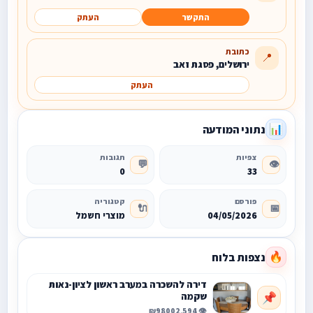
התקשר
העתק
כתובת
📍
ירושלים, פסגת זאב
העתק
נתוני המודעה
📊
צפיות
תגובות
💬
👁️
0
33
פורסם
קטגוריה
🔌
📅
04/05/2026
מוצרי חשמל
נצפות בלוח
🔥
דירה להשכרה במערב ראשון לציון-נאות
שקמה
📌
₪9800
👁️ 2,594