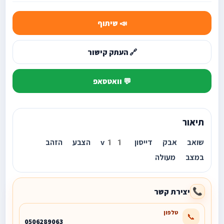
📣 שיתוף
🔗 העתק קישור
💬 וואטסאפ
תיאור
שואב אבק דייסון v11 הצבע הזהב
במצב מעולה
יצירת קשר
📞
טלפון
📞
0506289063