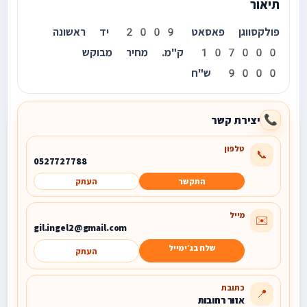
תיאור
פולקסווגן פאסאט 2009 יד ראשונה
107000 ק"מ. מחיר מבוקש
9000 ש"ח
יצירת קשר
📞
טלפון
📞
0527727788
התקשר
העתק
מייל
✉️
gil.ingel2@gmail.com
שלח בג׳ימייל
העתק
כתובת
📍
אזור רחובות