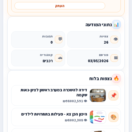
העתק
נתוני המודעה
📊
צפיות
תגובות
💬
👁️
0
26
פורסם
קטגוריה
🚗
📅
03/05/2026
רכבים
נצפות בלוח
🔥
דירה להשכרה במערב ראשון לציון-נאות
שקמה
📌
₪9800
👁️ 2,591
היכון הכן צא - פעילות בתחרויות לילדים
🎨
₪800
👁️ 2,308