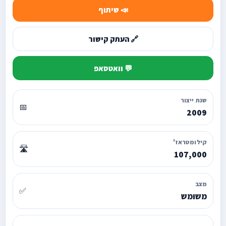
📣 שיתוף
🔗 העתק קישור
💬 וואטסאפ
שנת ייצור
📅
2009
קילומטראז'
🛣️
107,000
מצב
✅
משומש