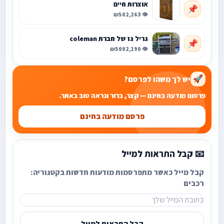
אוצרות חיים
📌
₪50
👁️ 2,263
גריל גז של חברת coleman
📌
₪500
👁️ 2,190
יש לך משהו לפרסם?
🚀
פרסום מודעה בחינם — קצר, ברור ונראה טוב באתר.
פרסם מודעה בחינם
📧 קבל התראות למייל
קבל מייל כאשר מתפרסמות מודעות חדשות בקטגוריה:
רכבים
קבל התראות למייל