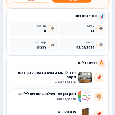
נתוני המודעה
📊
צפיות
תגובות
💬
👁️
0
24
פורסם
קטגוריה
🚗
📅
02/03/2026
רכבים
נצפות בלוח
🔥
דירה להשכרה במערב ראשון לציון-נאות
שקמה
📌
₪9800
👁️ 2,593
היכון הכן צא - פעילות בתחרויות לילדים
🎨
₪800
👁️ 2,310
אוצרות חיים
📌