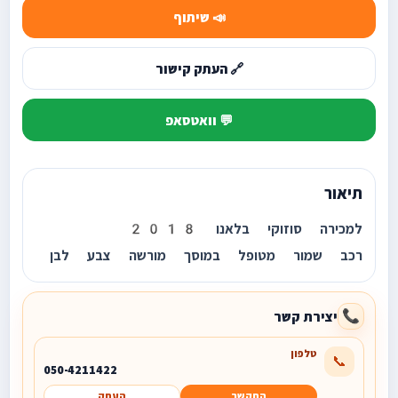
📣 שיתוף
🔗 העתק קישור
💬 וואטסאפ
תיאור
למכירה סוזוקי בלאנו 2018
רכב שמור מטופל במוסך מורשה צבע לבן
יצירת קשר
📞
טלפון
📞
050-4211422
התקשר
העתק