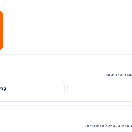
גוריה:
ריהוט
קבל
עריכה. היא לא פומבית.