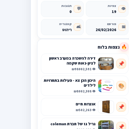
צפיות
תגובות
💬
👁️
0
19
פורסם
קטגוריה
🛋️
📅
26/02/2026
ריהוט
נצפות בלוח
🔥
דירה להשכרה במערב ראשון
לציון-נאות שקמה
📌
₪9800
👁️ 2,591
היכון הכן צא - פעילות בתחרויות
לילדים
🎨
₪800
👁️ 2,308
אוצרות חיים
📌
₪50
👁️ 2,263
גריל גז של חברת coleman
📌