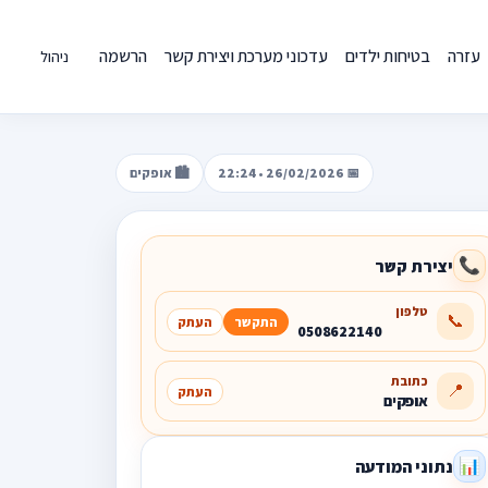
עזרה
בטיחות ילדים
עדכוני מערכת ויצירת קשר
הרשמה
ניהול
📅 26/02/2026 • 22:24
🏙️ אופקים
יצירת קשר
📞
טלפון
📞
התקשר
העתק
0508622140
כתובת
📍
העתק
אופקים
נתוני המודעה
📊