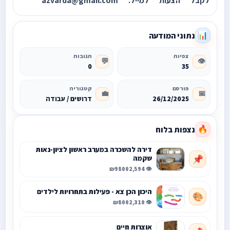
לקבל הצעות למייל. azvarda@gmail.com
נתוני המודעה
📊
צפיות
תגובות
💬
👁️
0
35
פורסם
קטגוריה
💼
📅
26/12/2025
דרושים / עבודה
נצפות בלוח
🔥
דירה להשכרה במערב ראשון לציון-נאות
שקמה
📌
₪9800
👁️ 2,594
היכון הכן צא - פעילות בתחרויות לילדים
🎨
₪800
👁️ 2,310
אוצרות חיים