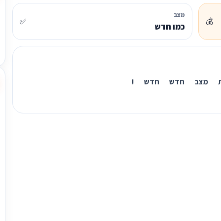
מצב
✅
💰
כמו חדש
גנת מצב חדש חדש !