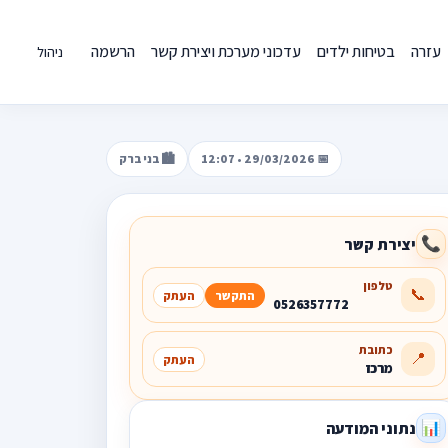
עזרה
בטיחות ילדים
עדכוני מערכת ויצירת קשר
הרשמה
ניהול
📅 29/03/2026 • 12:07
🏙️ בני ברק
יצירת קשר
📞
טלפון
📞
התקשר
העתק
0526357772
כתובת
📍
העתק
מרכז
נתוני המודעה
📊