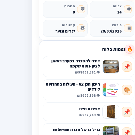
צפיות
תגובות
💬
👁️
0
34
פורסם
קטגוריה
🧸
📅
29/03/2026
ילדים ונוער
נצפות בלוח
🔥
דירה להשכרה במערב ראשון
לציון-נאות שקמה
📌
₪9800
👁️ 2,591
היכון הכן צא - פעילות בתחרויות
לילדים
🎨
₪800
👁️ 2,308
אוצרות חיים
📌
₪50
👁️ 2,263
גריל גז של חברת coleman
📌