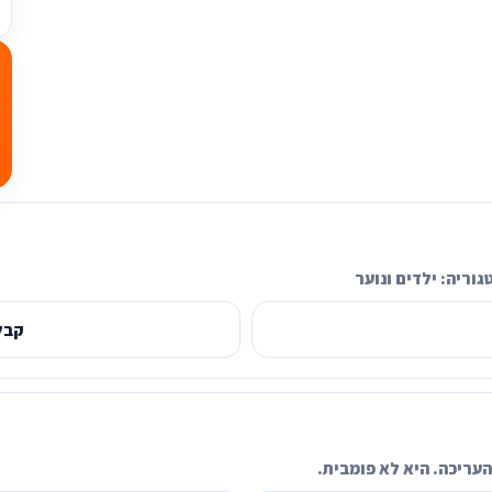
גוריה:
ילדים ונוער
קבל
עריכה. היא לא פומבית.