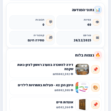
נתוני המודעה
📊
צפיות
תגובות
💬
👁️
0
40
פורסם
קטגוריה
🎁
📅
26/12/2025
מסירה חינם
נצפות בלוח
🔥
דירה להשכרה במערב ראשון לציון-נאות
שקמה
📌
₪9800
👁️ 2,592
היכון הכן צא - פעילות בתחרויות לילדים
🎨
₪800
👁️ 2,308
אוצרות חיים
📌
₪50
👁️ 2,264