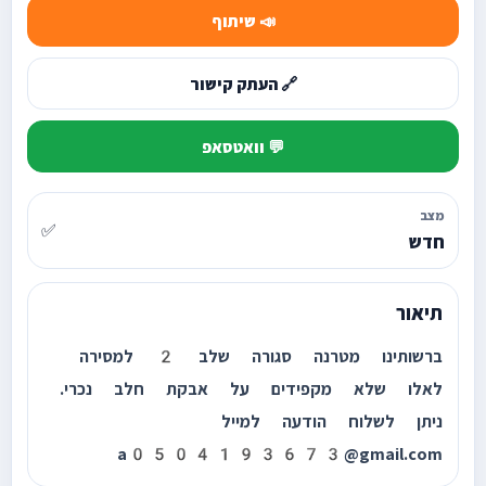
📣 שיתוף
🔗 העתק קישור
💬 וואטסאפ
מצב
✅
חדש
תיאור
ברשותינו מטרנה סגורה שלב 2 למסירה
לאלו שלא מקפידים על אבקת חלב נכרי.
ניתן לשלוח הודעה למייל
a0504193673@gmail.com