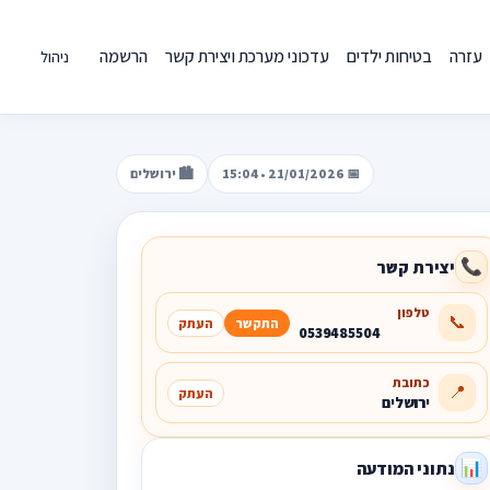
עזרה
בטיחות ילדים
עדכוני מערכת ויצירת קשר
הרשמה
ניהול
📅 21/01/2026 • 15:04
🏙️ ירושלים
יצירת קשר
📞
טלפון
📞
התקשר
העתק
0539485504
כתובת
📍
העתק
ירושלים
נתוני המודעה
📊