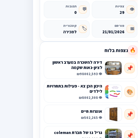
צפיות
תגובות
💬
👁️
0
29
פורסם
קטגוריה
🏷️
📅
21/01/2026
למכירה
נצפות בלוח
🔥
דירה להשכרה במערב ראשון
לציון-נאות שקמה
📌
₪9800
👁️ 2,593
היכון הכן צא - פעילות בתחרויות
לילדים
🎨
₪800
👁️ 2,308
אוצרות חיים
📌
₪50
👁️ 2,265
גריל גז של חברת coleman
📌