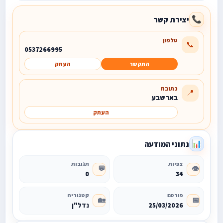
יצירת קשר
📞
טלפון
📞
0537266995
התקשר
העתק
כתובת
📍
באר שבע
העתק
נתוני המודעה
📊
צפיות
תגובות
💬
👁️
0
34
פורסם
קטגוריה
🏡
📅
25/03/2026
נדל"ן