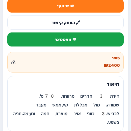
📣 שיתוף
🔗 העתק קישור
💬 וואטסאפ
מחיר
💰
₪2400
תיאור
דירת 3 חדרים מרווחת 70מ'.
שמורה. מול מכללת קיי,ממש מעבר
לכביש.3 כווני אויר מוארת חמה ונעימה.חניה
בשפע.