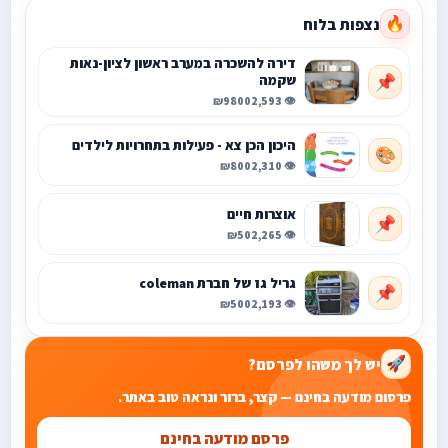
נצפות בלוח
🔥
דירה להשכרה במערב ראשון לציון-נאות
שקמה
📌
₪9800
👁️ 2,593
היכון הכן צא - פעילות בתחרויות לילדים
🎨
₪800
👁️ 2,310
אוצרות חיים
📌
₪50
👁️ 2,265
גריל גז של חברת coleman
📌
₪500
👁️ 2,193
יש לך משהו לפרסם?
🚀
פרסום מודעה בחינם — קצר, ברור ונראה טוב באתר.
פרסם מודעה בחינם