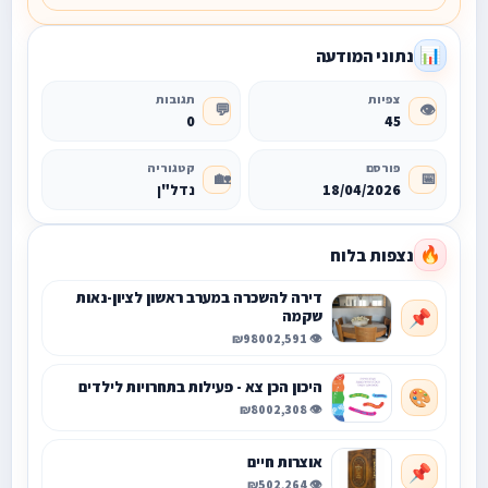
נתוני המודעה
📊
צפיות
תגובות
💬
👁️
0
45
פורסם
קטגוריה
🏡
📅
18/04/2026
נדל"ן
נצפות בלוח
🔥
דירה להשכרה במערב ראשון לציון-נאות
שקמה
📌
₪9800
👁️ 2,591
היכון הכן צא - פעילות בתחרויות לילדים
🎨
₪800
👁️ 2,308
אוצרות חיים
📌
₪50
👁️ 2,264