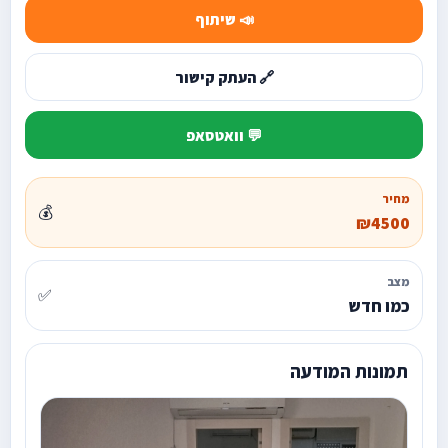
📣 שיתוף
🔗 העתק קישור
💬 וואטסאפ
מחיר
💰
₪4500
מצב
✅
כמו חדש
תמונות המודעה