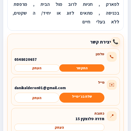
לפארק , חניות לרוב מול הבית , מרפסת
בכניסה , מתאים לזוג או יחיד/ ה שקטים,
ללא בעלי חיים
יצירת קשר
📞
טלפון
📞
0548020657
התקשר
העתק
מייל
✉️
danikalderon01@gmail.com
שלח בג׳ימייל
העתק
כתובת
📍
חדרה סלוצקין 15
העתק