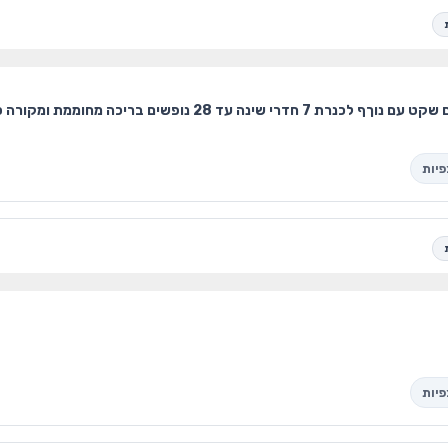
ן משחק ומשחקי ילדים