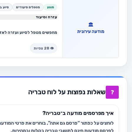
מוצע
מטפלים סיעודיים
סיוע ב
עזרה וסיעוד
🏛️
מודעה עירונית
נשמח לקבל פניות למייל azvarda@gmail.com
👁️ 28 צפיות
שאלות נפוצות על לוח טבריה
❓
איך מפרסמים מודעה ב־טבריה?
לוחצים על כפתור “פרסם גם אתה”, בוחרים את פרטי המודעה 
לפרסם מודעות חינם לתושבי טבריה בקלות ובמהירות.