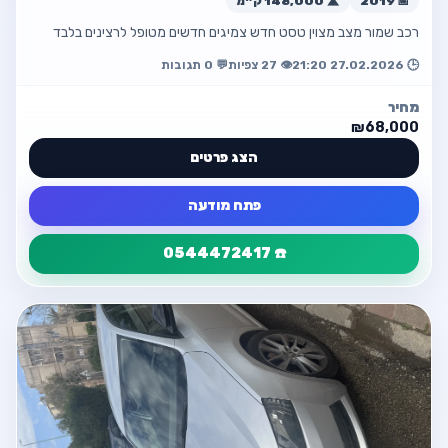
📅 2019
🛣️ 148,000 ק״מ
רכב שמור מצב מצוין טסט חדש צמיגים חדשים מטופל לרצינים בלבד
🕒 27.02.2026 21:20
👁️ 27 צפיות
💬 0 תגובות
מחיר
₪68,000
הצג פרטים
פתח מודעה
☎️ 0544472417
פרטי המודעה
חזור
רכב יד3 מטופל מצוין טסט חדשצמיגים
חדשים
💰 ₪68,000
☎️ 0544472417