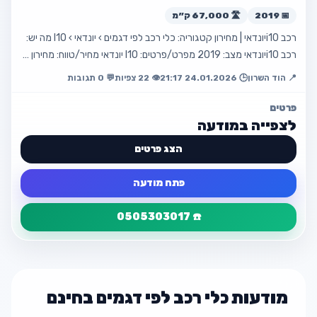
📅 2019
🛣️ 67,000 ק״מ
רכב i10יונדאי | מחירון קטגוריה: כלי רכב לפי דגמים › יונדאי › I10 מה יש:
רכב i10יונדאי מצב: 2019 מפרט/פרטים: I10 יונדאי מחיר/טווח: מחירון …
📍 הוד השרון
🕒 24.01.2026 21:17
👁️ 22 צפיות
💬 0 תגובות
פרטים
לצפייה במודעה
הצג פרטים
פתח מודעה
☎️ 0505303017
פרטי המודעה
חזור
מצב מכני מעולה
מודעות כלי רכב לפי דגמים בחינם
📍 הוד השרון