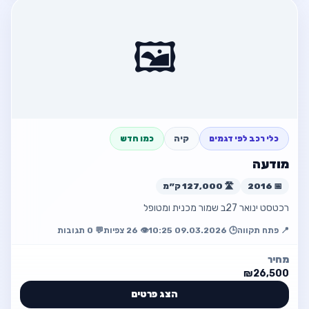
פרטי המודעה
חזור
למכירה הונדה סיוויק
🖼️
📍 חיפה
💰 ₪45,000
☎️ 0528510235
כלי רכב לפי דגמים
קיה
כמו חדש
פתח מודעה
מודעה
חזור למודעה
📅 2016
🛣️ 127,000 ק״מ
רכטסט ינואר 27ב שמור מכנית ומטופל
📍 פתח תקווה
🕒 09.03.2026 10:25
👁️ 26 צפיות
💬 0 תגובות
מחיר
₪26,500
הצג פרטים