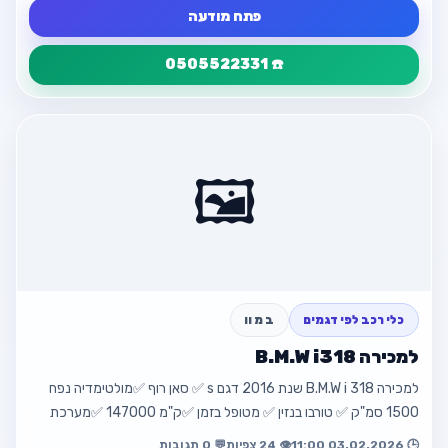
פתח מודעה
☎️ 0505522331
פרטי המודעה
חזור
מודעה ללא כותרת
🖼️
☎️ 0505522331
פתח מודעה
חזור למודעה
כלי רכב לפי דגמים
ב מ וו
למכירה B.M.W i318
למכירה B.M.W i 318 שנת 2016 דגם s ✅ סאן רוף ✅מולטימדיה נפח
1500 סמ"ק ✅ טורבו בנזין ✅ מטופל בזמן ✅ק"מ 147000 ✅מערכת
בטיחות מתקדמת ועוד ת…
🕒 03.02.2026 11:00
👁️ 24 צפיות
💬 0 תגובות