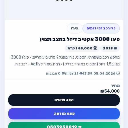
☎️ 0509930320
📱 0537927159
📧 dor1sabag@gmail.com
כלי רכב לפי דגמים
פיג'ו
פיגו 3008 אקטיב דיזל במצב מצוין
פתח מודעה
📅 2019
🛣️ 148,000 ק״מ
מחפש רכב משפחתי, חסכוני, נוח ומפנק? פרטים עיקריים: • פיג'ו 3008
חזור למודעה
מנוע 1.5 דיזל (חסכוני במיוחד בדלק) • רמת גימור Active • רכב נוח,
מרווח ומפנ…
🕒 05.04.2026 13:59
👁️ 21 צפיות
💬 0 תגובות
מחיר
₪54,000
הצג פרטים
פתח מודעה
☎️ 0503950019