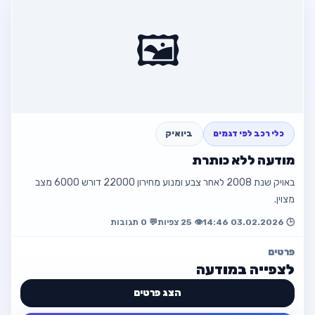
סקודה אוקטביה 2019 למכירה
68000שח
🖼️
☎️ 0544472417
פתח מודעה
חזור למודעה
כלי רכב לפי דגמים
ביואיק
מודעה ללא כותרת
באויק שנת 2008 לאחר צבע ומנוע מחירון 22000 דורש 6000 מצב
מצוין.
🕒 03.02.2026 14:46
👁️ 25 צפיות
💬 0 תגובות
פרטים
לצפייה במודעה
הצג פרטים