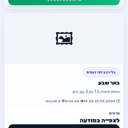
פרטי המודעה
חזור
פיגו 3008 אקטיב דיזל במצב מצוין
🖼️
💰 ₪54,000
☎️ 0503950019
פתח מודעה
כלי רכב לפי דגמים
חזור למודעה
באר שבע
איסוזו פיופית 7.5 טון 3 קוב מים
🕒 31.03.2026 19:26
👁️ 34 צפיות
💬 0 תגובות
פרטים
לצפייה במודעה