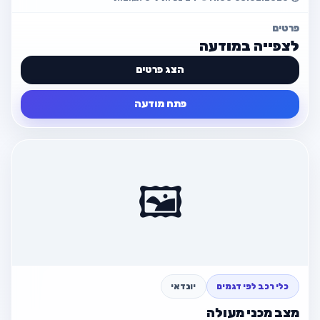
פרטים
לצפייה במודעה
הצג פרטים
פתח מודעה
פרטי המודעה
חזור
למכירה B.M.W i318
🖼️
פרטי קשר מלאים בתוך המודעה
פתח מודעה
חזור למודעה
כלי רכב לפי דגמים
יונדאי
מצב מכני מעולה