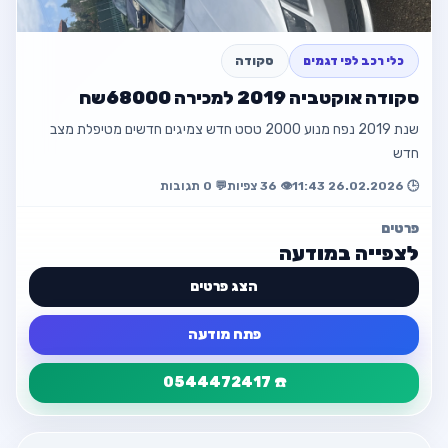
פתח מודעה
כלי רכב לפי דגמים
סקודה
סקודה אוקטביה 2019 למכירה 68000שח
חזור למודעה
שנת 2019 נפח מנוע 2000 טסט חדש צמיגים חדשים מטיפלת מצב
חדש
🕒 26.02.2026 11:43
👁️ 36 צפיות
💬 0 תגובות
פרטים
לצפייה במודעה
הצג פרטים
פתח מודעה
☎️ 0544472417
פרטי המודעה
חזור