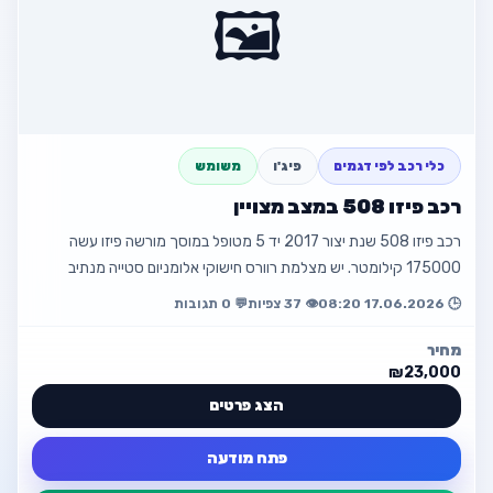
🖼️
כלי רכב לפי דגמים
פיג'ו
משומש
רכב פיזו 508 במצב מצויין
רכב פיזו 508 שנת יצור 2017 יד 5 מטופל במוסך מורשה פיזו עשה
175000 קילומטר. יש מצלמת רוורס חישוקי אלומניום סטייה מנתיב
חיישני מרחק כיסאות חשמ…
🕒 17.06.2026 08:20
👁️ 37 צפיות
💬 0 תגובות
מחיר
₪23,000
הצג פרטים
פתח מודעה