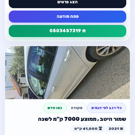
הצג פרטים
פתח מודעה
☎️ 0503457319
פרטי המודעה
חזור
באר שבע
☎️ 0503457319
פתח מודעה
חזור למודעה
כלי רכב לפי דגמים
סקודה
כמו חדש
שמור היטב , ממוצע 7000 ק"מ לשנה
📅 2021
🛣️ 41,000 ק״מ