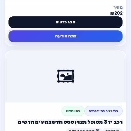
מחיר
₪202
הצג פרטים
פתח מודעה
פרטי המודעה
חזור
רכב מסחרי מרצידיס 315 סגור
🖼️
💰 ₪202
פרטי קשר מלאים בתוך המודעה
פתח מודעה
כלי רכב לפי דגמים
כמו חדש
חזור למודעה
רכב יד3 מטופל מצוין טסט חדשצמיגים חדשים