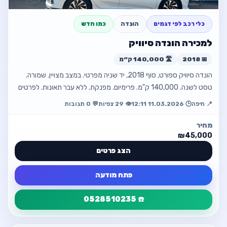
חזור למודעה
כלי רכב לפי דגמים
הונדה
כמו חדש
למכירה הונדה סיוויק
📅 2018
🛣️ 140,000 ק״מ
הונדה סיוויק ספורט, סוף 2018, יד שניה מפרטי. במצב מצויין. שמורה.
טסט לשנה. 140,000 ק"מ. פרימיום. מפנקת. ללא עבר תאונות. לפרטים
לפנות: 0528510235
📍 חיפה
🕒 11.03.2026 12:11
👁️ 29 צפיות
💬 0 תגובות
מחיר
₪45,000
הצג פרטים
פתח מודעה
☎️ 0528510235