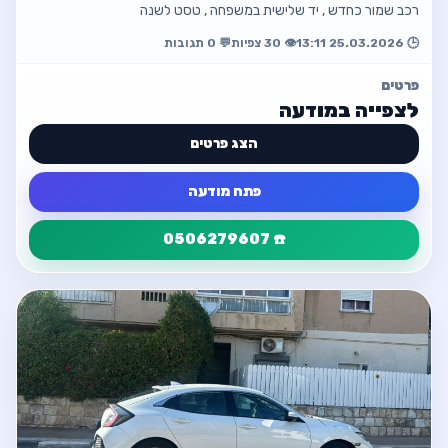
רכב שמור כחדש , יד שלישית במשפחה , טסט לשנה
🕒 25.03.2026 13:11
👁️ 30 צפיות
💬 0 תגובות
פרטים
לצפייה במודעה
הצג פרטים
פתח מודעה
☎️ 0506279607
פרטי המודעה
חזור
שמור היטב , ממוצע 7000 ק"מ לשנה
☎️ 0506279607
פתח מודעה