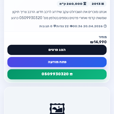
חזור למודעה
📅 2013
🛣️ 260,000 ק״מ
אנחנו מוכרים את השברולט עקב שידרוג לרכב חדש. הרכב צריך תיקון
שמשות קדמי ואחורי פרטים נוספים בטלפון מס' 0509930320 כרגע
ללא טסט שנתי יד שנייה ב…
🕒 20.04.2026 00:36
👁️ 22 צפיות
💬 0 תגובות
מחיר
₪14,990
הצג פרטים
פתח מודעה
☎️ 0509930320
פרטי המודעה
חזור
שברולט טראורס 2013 במצב טוב
🖼️
💰 ₪14,990