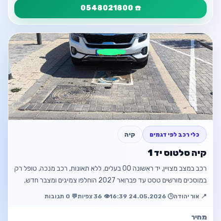
☎️ 0548021800
פרטי המודעה
חזור
רכב פיזו 508 במצב מצויין
💰 ₪23,000
☎️ 0548021800
פתח מודעה
כלי רכב לפי דגמים
קיה
חזור למודעה
קיה סלטוס יד 1
רכב במצב מצויין, יד ראשונה 00 בעלים, ללא תאונות, רכב מנכה, טופל רק
במוסכים מורשים טסט עד פברואר 2027 הוחלפו צמיגים ומצבר חדש,
קיים איתוראן …
📍 אור יהודה
🕒 24.05.2026 16:39
👁️ 36 צפיות
💬 0 תגובות
מחיר