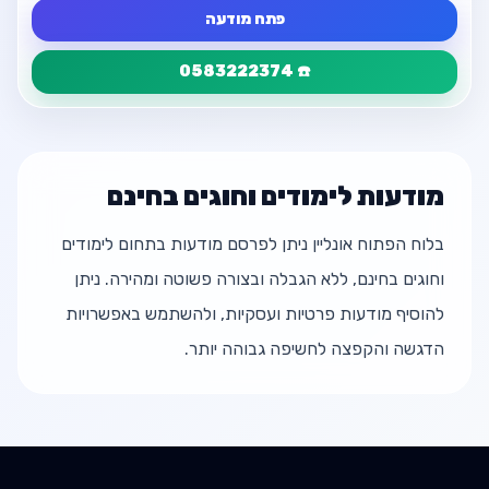
פתח מודעה
☎️ 0583222374
פרטי המודעה
חזור
שיעורי פסנתר.
מודעות לימודים וחוגים בחינם
💰 ₪180
בלוח הפתוח אונליין ניתן לפרסם מודעות בתחום לימודים
☎️ 0583222374
וחוגים בחינם, ללא הגבלה ובצורה פשוטה ומהירה. ניתן
📱 0508646818
להוסיף מודעות פרטיות ועסקיות, ולהשתמש באפשרויות
הדגשה והקפצה לחשיפה גבוהה יותר.
📧 maorrahamim123@gmail.com
פתח מודעה
חזור למודעה