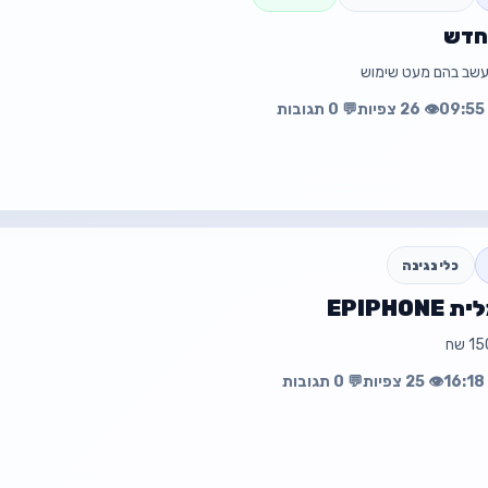
חדש
💰 ₪1,500
עשב בהם מעט שימוש
👁️ 26 צפיות
💬 0 תגובות
עה
פת
כלי נגינה
EPIPH
☎️ 0524528998
עה
פת
👁️ 25 צפיות
💬 0 תגובות