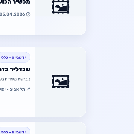
🖼️
מכשיר הכוש
🕒 05.04.2026 20:34
חזור למוד
חזור
יד שנייה – כללי
שנדליר בזה
🖼️
ניברשת מיוחדת בעבודת יד מתאים לחנות או ל
📍 תל אביב - יפו
:14
חזור למוד
חזור
יד שנייה – כללי