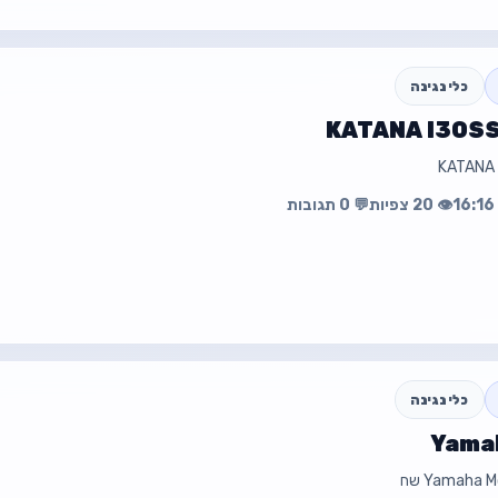
כלי נגינה
עה
פת
👁️ 20 צפיות
💬 0 תגובות
כלי נגינה
Yama
Yamaha שח