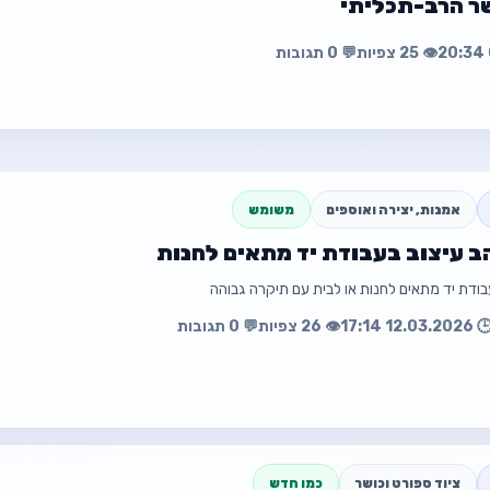
ר הרב-תכליתי
💰 ₪20,000
👁️ 25 צפיות
💬 0 תגובות
עה
פת
אמנות, יצירה ואוספים
משומש
ב עיצוב בעבודת יד מתאים לחנות
פרטי קשר מלאים בתוך המודעה
בית עם תיקרה גבוהה
🕒 12.03.2026 17
👁️ 26 צפיות
💬 0 תגובות
עה
פת
שנדליר בזהב ע
ציוד ספורט וכושר
כמו חדש