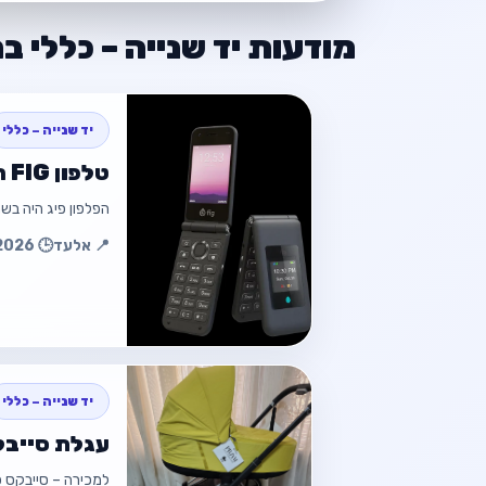
מודעות יד שנייה – כללי ב
יד שנייה – כללי
טלפון FIG חצי טאצ מתקפל עם וויז ומצלמה
הפלפון פיג היה בש
📍 אלעד
🕒 12.07.2026 15:29
חזור
יד שנייה – כללי
עגלת סייבקס