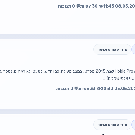
עה
פת
👁️ 30 צפיות
💬 0 תגובות
קורקינט במצב 
ציוד ספורט וכושר
💰 ₪2,700
למכירה Hobie Pro Angler 12 שנת 2015 מפרטי, במצב מעולה, כמו חדש, כמעט ולא ראה ים
📱 0504487490
ווי אלפי שקלים) …
👁️ 33 צפיות
💬 0 תגובות
עה
פת
ציוד ספורט וכושר