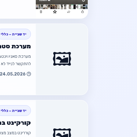
חזור
יד שנייה – כללי
מערכת סטריא
🖼️
מערכת סאניו וינטג
להתקשר לנייד לא ע
🕒 24.05.2026 18:14
חזור למוד
חזור
יד שנייה – כללי
קורקינט במ
🖼️
קוררינט במצב מצוי