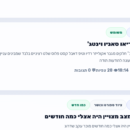
משומש
ו סאניו וינטג'
💰 ₪1,500
'' חלקים מגבר אקולייזר רדיו וטיפ דאבל קסט פלוס שלט רציניים בלבד שמבינים עניי
ונה להודעות תודה
👁️ 28 צפיות
💬 0 תגובות
עה
פת
ציוד ספורט וכושר
כמו חדש
צב מצויין היה אצלי כמה חודשים
☎️ 0525390326
ין היה אצלי כמה חודשים מוכר עקב שדרוג