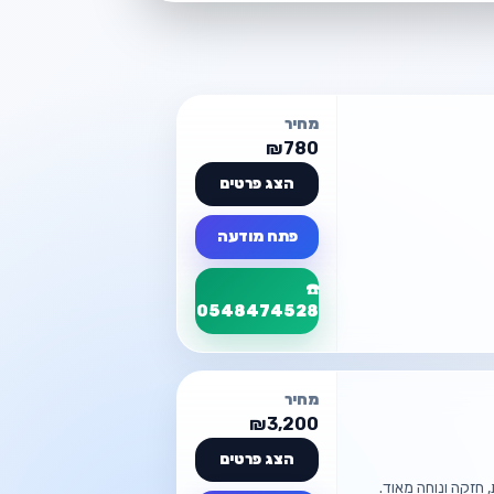
מחיר
₪780
הצג פרטים
פתח מודעה
☎️
0548474528
פרטי המודעה
מחיר
טלפון FIG חצי טאצ מתקפל עם וויז ומצלמה
₪3,200
📍 אלעד
הצג פרטים
ותית, חזקה ונוחה מאוד.