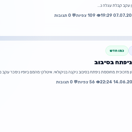
📱 0548474528
ן עקב קבלת עגלה נ…
📧 sh0548474528@gmail.com
👁️ 109 צפיות
💬 0 תגובות
עה
פת
כמו חדש
ניפתח בסיבוב
💰 ₪3,200
ן מזכוכית מחוסמת ניפתח בסיבוב ניקנה בניקולאי. איטלקי מהמם ביופיו נימכר עקב 
👁️ 56 צפיות
💬 0 תגובות
📧 t322694571@gmail.com
עה
פת